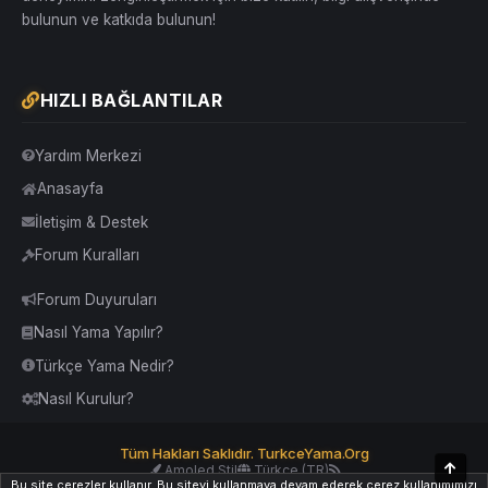
bulunun ve katkıda bulunun!
HIZLI BAĞLANTILAR
Yardım Merkezi
Anasayfa
İletişim & Destek
Forum Kuralları
Forum Duyuruları
Nasıl Yama Yapılır?
Türkçe Yama Nedir?
Nasıl Kurulur?
Tüm Hakları Saklıdır. TurkceYama.Org
Üst
Amoled Stil
Türkçe (TR)
Bu site çerezler kullanır. Bu siteyi kullanmaya devam ederek çerez kullanımımızı
Yardım
İletişim
Kurallar
Yukarı Dön