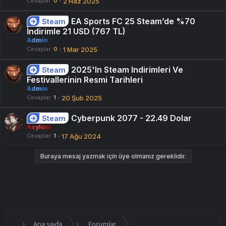
Cevaplar
0
2 Haz 2025
EA Sports FC 25 Steam’de %70
Steam
İndirimle 21 USD (767 TL)
Admin
Cevaplar
0
1 Mar 2025
2025'In Steam Indirimleri Ve
Steam
Festivallerinin Resmi Tarihleri
Admin
Cevaplar
1
20 Şub 2025
Cyberpunk 2077 - 22.49 Dolar
Steam
Asylum
Cevaplar
1
17 Ağu 2024
Buraya mesaj yazmak için üye olmanız gereklidir.
Ana sayfa
Forumlar