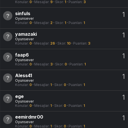
Konular
0
Mesajlar
9
Skor
1
Puanları
3
sinfuls
1
Oyunsever
Konular
0
Mesajlar
2
Skor
1
Puanları
1
yamazaki
1
Oyunsever
Konular
0
Mesajlar
26
Skor
10
Puanları
3
faap6
1
Oyunsever
Konular
0
Mesajlar
3
Skor
0
Puanları
1
Aless41
1
Oyunsever
Konular
0
Mesajlar
1
Skor
0
Puanları
1
ege
1
Oyunsever
Konular
0
Mesajlar
1
Skor
0
Puanları
1
eemirdmr00
1
Oyunsever
Konular
0
Mesajlar
1
Skor
0
Puanları
1