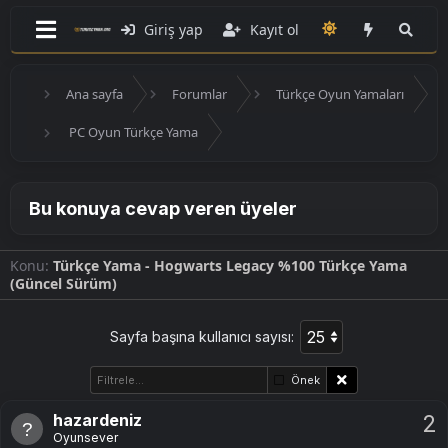
Giriş yap
Kayıt ol
Ana sayfa
Forumlar
Türkçe Oyun Yamaları
PC Oyun Türkçe Yama
Bu konuya cevap veren üyeler
Konu
Türkçe Yama - Hogwarts Legacy %100 Türkçe Yama
(Güncel Sürüm)
Sayfa başına kullanıcı sayısı:
Önek
hazardeniz
2
Oyunsever