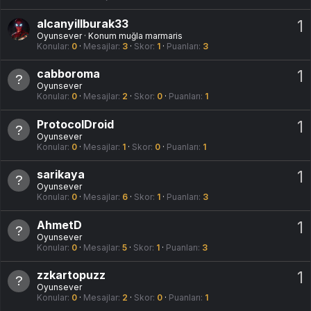
alcanyillburak33
1
Oyunsever
·
Konum
muğla marmaris
Konular
0
Mesajlar
3
Skor
1
Puanları
3
cabboroma
1
Oyunsever
Konular
0
Mesajlar
2
Skor
0
Puanları
1
ProtocolDroid
1
Oyunsever
Konular
0
Mesajlar
1
Skor
0
Puanları
1
sarikaya
1
Oyunsever
Konular
0
Mesajlar
6
Skor
1
Puanları
3
AhmetD
1
Oyunsever
Konular
0
Mesajlar
5
Skor
1
Puanları
3
zzkartopuzz
1
Oyunsever
Konular
0
Mesajlar
2
Skor
0
Puanları
1