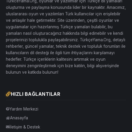
TurkceYama.Org, oyunlar ve yazılımlar için Türkçe dil yamaları
oluşturma ve paylaşma konusunda lider bir kaynaktır. Amacımız,
uluslararası oyun ve yazılımları Türk kullanıcılar için erişilebilir
ve anlaşılır hale getirmektir. Site üzerinden, çeşitli oyunlar ve
uygulamalar için hazırlanmış Türkçe yamaları bulabilir, bu
yamaları nasıl oluşturacağınız hakkında bilgi edinebilir ve kendi
projelerinizi toplulukla paylaşabilirsiniz. TürkçeYama.Org, detaylı
rehberler, güncel yamalar, teknik destek ve topluluk forumları ile
kullanıcıların dil desteği ile ilgili tüm ihtiyaçlarını karşılamayı
hedefler. Türkçe içeriklerin kalitesini artırmak ve oyun
deneyimini zenginleştirmek için bize katılın, bilgi alışverişinde
bulunun ve katkıda bulunun!
HIZLI BAĞLANTILAR
Yardım Merkezi
Anasayfa
İletişim & Destek