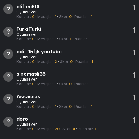
elifanil06
1
Oyunsever
Konular
0
Mesajlar
1
Skor
0
Puanları
1
FurkiTurki
1
Oyunsever
Konular
0
Mesajlar
1
Skor
1
Puanları
1
edit-15fj5 youtube
1
Oyunsever
Konular
0
Mesajlar
2
Skor
0
Puanları
1
sinemasli35
1
Oyunsever
Konular
0
Mesajlar
1
Skor
0
Puanları
1
Assassas
1
Oyunsever
Konular
0
Mesajlar
1
Skor
0
Puanları
1
doro
1
Oyunsever
Konular
0
Mesajlar
20
Skor
0
Puanları
1