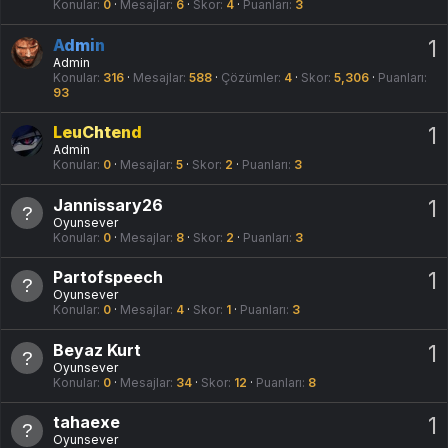
Konular
0
Mesajlar
6
Skor
4
Puanları
3
Admin
1
Admin
Konular
316
Mesajlar
588
Çözümler
4
Skor
5,306
Puanları
93
LeuChtend
1
Admin
Konular
0
Mesajlar
5
Skor
2
Puanları
3
Jannissary26
1
Oyunsever
Konular
0
Mesajlar
8
Skor
2
Puanları
3
Partofspeech
1
Oyunsever
Konular
0
Mesajlar
4
Skor
1
Puanları
3
Beyaz Kurt
1
Oyunsever
Konular
0
Mesajlar
34
Skor
12
Puanları
8
tahaexe
1
Oyunsever