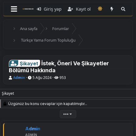
Giriş yap
Kayıt ol
Ana sayfa
Forumlar
Türkçe Yama Forum Topluluğu
İstek, Öneri Ve Şikayetler
Şikayet
Bölümü Hakkında
K
B
Admin
5 Ağu 2024
953
o
a
n
ş
u
l
Şikayet
y
a
u
n
Üzgünüz bu konu cevaplar için kapatılmıştır...
B
g
a
ı
ş
ç
•••
l
t
a
a
t
r
Admin
a
i
ADMIN