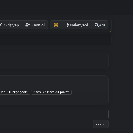
Giriş yap
Kayıt ol
Neler yeni
Ara
isen 3 türkçe çeviri
risen 3 türkçe dil paketi
•••