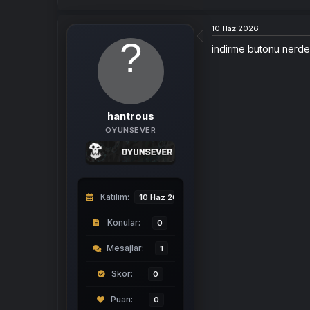
10 Haz 2026
indirme butonu nerde 
hantrous
OYUNSEVER
Katılım
10 Haz 2026
Konular
0
Mesajlar
1
Skor
0
0