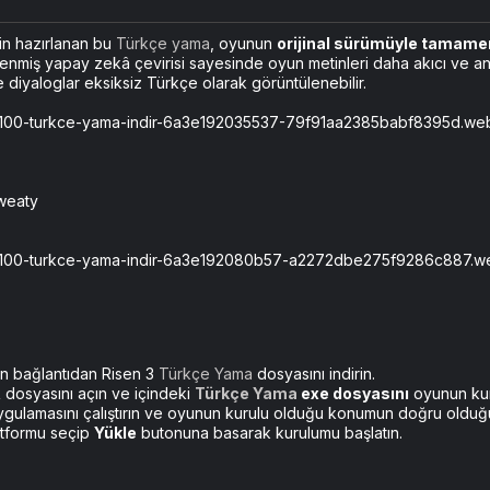
çin hazırlanan bu
Türkçe yama
, oyunun
orijinal sürümüyle tamam
lenmiş yapay zekâ çevirisi sayesinde oyun metinleri daha akıcı ve anlaş
diyaloglar eksiksiz Türkçe olarak görüntülenebilir.
Sweaty
an bağlantıdan Risen 3
Türkçe Yama
dosyasını indirin.
R dosyasını açın ve içindeki
Türkçe Yama
exe dosyasını
oyunun kur
gulamasını çalıştırın ve oyunun kurulu olduğu konumun doğru olduğ
atformu seçip
Yükle
butonuna basarak kurulumu başlatın.