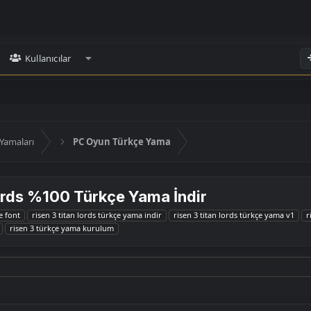
Kullanıcılar
Yamaları
PC Oyun Türkçe Yama
ords %100 Türkçe Yama İndir
e font
risen 3 titan lords türkçe yama indir
risen 3 titan lords türkçe yama v1
r
risen 3 türkçe yama kurulum