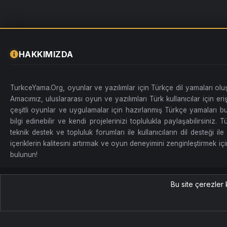
HAKKIMIZDA
TurkceYama.Org, oyunlar ve yazılımlar için Türkçe dil yamaları ol
Amacımız, uluslararası oyun ve yazılımları Türk kullanıcılar için erişi
çeşitli oyunlar ve uygulamalar için hazırlanmış Türkçe yamaları bul
bilgi edinebilir ve kendi projelerinizi toplulukla paylaşabilirsiniz
teknik destek ve topluluk forumları ile kullanıcıların dil desteği ile 
içeriklerin kalitesini artırmak ve oyun deneyimini zenginleştirmek için
bulunun!
Tüm Hakları Saklıdır. TurkceYama.Org
Bu site çerezler 