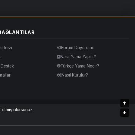
 BAĞLANTILAR
erkezi
Forum Duyuruları
a
Nasıl Yama Yapılır?
& Destek
Türkçe Yama Nedir?
alları
Nasıl Kurulur?
Üst
Yardım
İletişim
Kurallar
Yukarı Dön
l etmiş olursunuz.
Alt