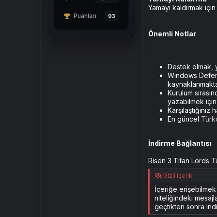
Yamayı kaldırmak iç
Puanları
93
Önemli Notlar
Destek olmak, y
Windows Defende
kaynaklanmaktad
Kurulum sırası
yazabilmek için 
Karşılaştığınız 
En güncel
Türk
İndirme Bağlantısı
Risen 3 Titan Lords
T
Gizli içerik
İçeriğe erişebilme
niteliğindeki mesajl
geçtikten sonra indi