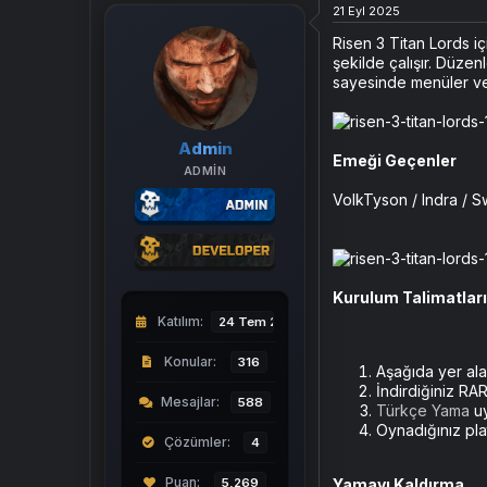
a
a
21 Eyl 2025
t
r
Risen 3 Titan Lords i
a
i
n
h
şekilde çalışır. Düzen
i
sayesinde menüler ve 
Admin
Emeği Geçenler
ADMIN
VolkTyson / Indra / 
Kurulum Talimatları
Katılım
24 Tem 2024
Konular
316
Aşağıda yer al
İndirdiğiniz RA
Mesajlar
588
Türkçe Yama
uy
Oynadığınız pl
Çözümler
4
5,269
Yamayı Kaldırma