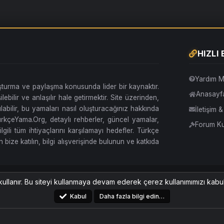
HIZLI
Yardım M
uşturma ve paylaşma konusunda lider bir kaynaktır.
Anasayf
lebilir ve anlaşılır hale getirmektir. Site üzerinden,
abilir, bu yamaları nasıl oluşturacağınız hakkında
İletişim 
. TürkçeYama.Org, detaylı rehberler, güncel yamalar,
Forum Kur
ilgili tüm ihtiyaçlarını karşılamayı hedefler. Türkçe
 bize katılın, bilgi alışverişinde bulunun ve katkıda
Amoled Stil
Türkçe (TR)
kullanır. Bu siteyi kullanmaya devam ederek çerez kullanımımızı kabu
Kabul
Daha fazla bilgi edin…