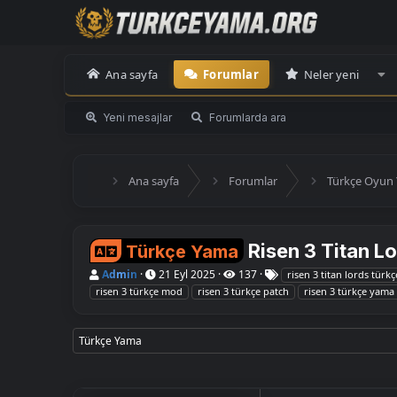
Ana sayfa
Forumlar
Neler yeni
Yeni mesajlar
Forumlarda ara
Ana sayfa
Forumlar
Türkçe Oyun 
Risen 3 Titan L
Türkçe Yama
K
B
E
Admin
21 Eyl 2025
137
risen 3 titan lords türkç
o
a
t
risen 3 türkçe mod
risen 3 türkçe patch
risen 3 türkçe yama
n
ş
i
u
l
k
y
a
e
u
n
t
Türkçe Yama
B
g
l
a
ı
e
ş
ç
r
l
t