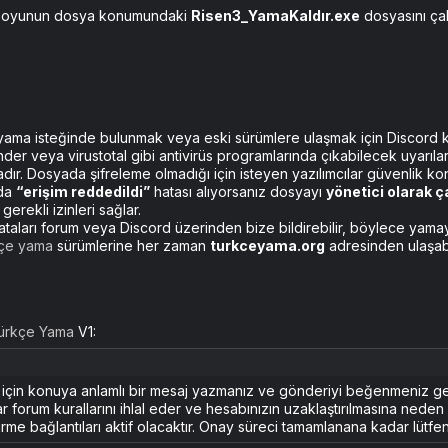
in oyunun dosya konumundaki
Risen3_YamaKaldır.exe
dosyasını çalı
ama isteğinde bulunmak veya eski sürümlere ulaşmak için Discord kana
r veya virustotal gibi antivirüs programlarında çıkabilecek uyarılar
ır. Dosyada şifreleme olmadığı için isteyen yazılımcılar güvenlik kont
nda
“erişim reddedildi”
hatası alıyorsanız dosyayı
yönetici olarak ça
gerekli izinleri sağlar.
hataları forum veya Discord üzerinden bize bildirebilir, böylece yamayı
çe yama
sürümlerine her zaman
turkceyama.org
adresinden ulaşabil
ürkçe Yama
V1:
k için konuya anlamlı bir mesaj yazmanız ve gönderiyi beğenmeniz g
ar forum kurallarını ihlal eder ve hesabınızın uzaklaştırılmasına nede
rme bağlantıları aktif olacaktır. Onay süreci tamamlanana kadar lütfen 