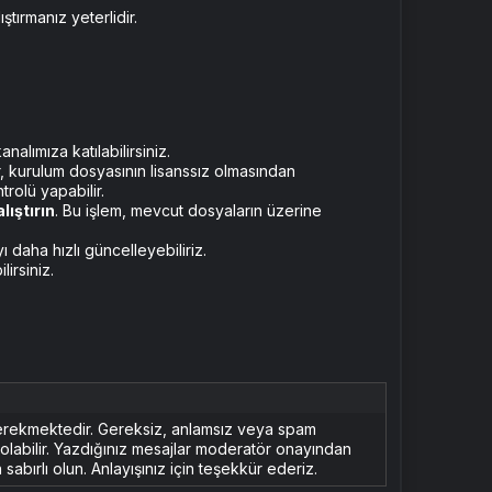
ştırmanız yeterlidir.
lımıza katılabilirsiniz.
, kurulum dosyasının lisanssız olmasından
rolü yapabilir.
lıştırın
. Bu işlem, mevcut dosyaların üzerine
 daha hızlı güncelleyebiliriz.
irsiniz.
erekmektedir. Gereksiz, anlamsız veya spam
n olabilir. Yazdığınız mesajlar moderatör onayından
sabırlı olun. Anlayışınız için teşekkür ederiz.