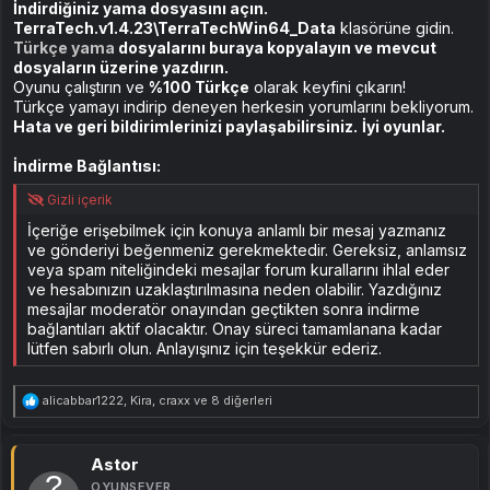
İndirdiğiniz yama dosyasını açın.
TerraTech.v1.4.23\TerraTechWin64_Data
klasörüne gidin.
Türkçe yama
dosyalarını buraya kopyalayın ve mevcut
dosyaların üzerine yazdırın.
Oyunu çalıştırın ve
%100 Türkçe
olarak keyfini çıkarın!
Türkçe yamayı indirip deneyen herkesin yorumlarını bekliyorum.
Hata ve geri bildirimlerinizi paylaşabilirsiniz.
İyi oyunlar.
İndirme Bağlantısı:
Gizli içerik
İçeriğe erişebilmek için konuya anlamlı bir mesaj yazmanız
ve gönderiyi beğenmeniz gerekmektedir. Gereksiz, anlamsız
veya spam niteliğindeki mesajlar forum kurallarını ihlal eder
ve hesabınızın uzaklaştırılmasına neden olabilir. Yazdığınız
mesajlar moderatör onayından geçtikten sonra indirme
bağlantıları aktif olacaktır. Onay süreci tamamlanana kadar
lütfen sabırlı olun. Anlayışınız için teşekkür ederiz.
T
alicabbar1222
,
Kira
,
craxx
ve 8 diğerleri
e
p
k
i
Astor
l
OYUNSEVER