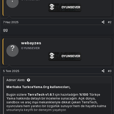
e
r
:
7 Haz 2025
#2
gg
webayzes
OYUNSEVER
5 Tem 2025
#3
Admin' Alıntı:
Merhaba TurkceYama.Org kullanıcıları,
Bugün sizlere
TerraTech v1.6.1
için hazırladığım
%100
Türkçe
Yama
hakkında detaylı bir inceleme sunacağım. Açık dünya,
sandbox ve araç inşa mekanikleriyle dikkat çeken TerraTech,
oyunculara hem yaratıcı bir özgürlük sunuyor hem de hayatta kalma
unsurlarıyla keyifli bir deneyim yaşatıyor.