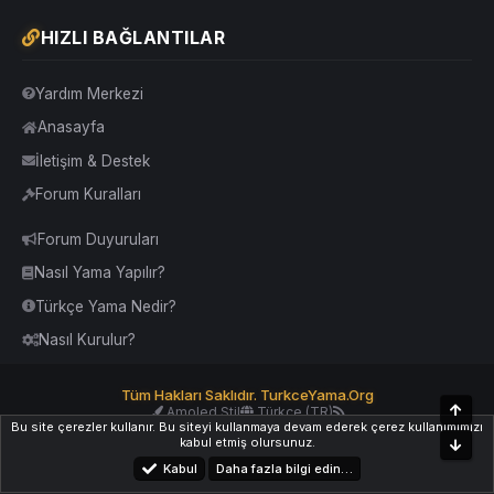
HIZLI BAĞLANTILAR
Yardım Merkezi
Anasayfa
İletişim & Destek
Forum Kuralları
Forum Duyuruları
Nasıl Yama Yapılır?
Türkçe Yama Nedir?
Nasıl Kurulur?
Tüm Hakları Saklıdır. TurkceYama.Org
Üst
Amoled Stil
Türkçe (TR)
Bu site çerezler kullanır. Bu siteyi kullanmaya devam ederek çerez kullanımımızı
Yardım
İletişim
Kurallar
Yukarı Dön
kabul etmiş olursunuz.
Alt
Kabul
Daha fazla bilgi edin…