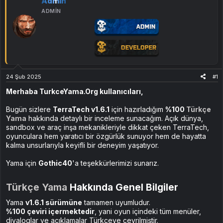
Admin
ADMIN
24 Şub 2025
#1
Merhaba TurkceYama.Org kullanıcıları,
Bugün sizlere
TerraTech v1.6.1
için hazırladığım
%100
Türkçe
Yama
hakkında detaylı bir inceleme sunacağım. Açık dünya,
sandbox ve araç inşa mekanikleriyle dikkat çeken TerraTech,
oyunculara hem yaratıcı bir özgürlük sunuyor hem de hayatta
kalma unsurlarıyla keyifli bir deneyim yaşatıyor.
Yama için
Gothic40
'a teşekkürlerimizi sunarız.
Türkçe Yama
Hakkında Genel Bilgiler
Yama
v1.6.1 sürümüne
tamamen uyumludur.
%100 çeviri içermektedir
, yani oyun içindeki tüm menüler,
diyaloglar ve açıklamalar Türkçeye çevrilmiştir.