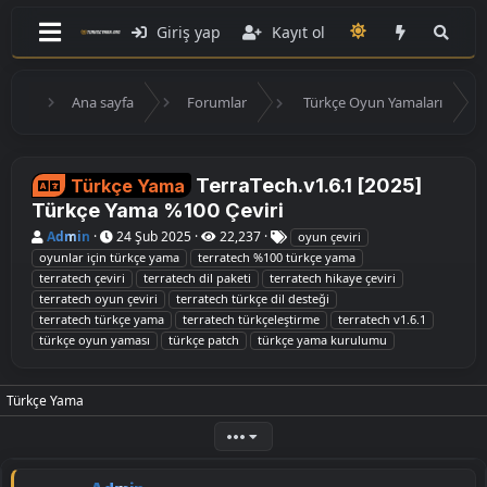
Giriş yap
Kayıt ol
Ana sayfa
Forumlar
Türkçe Oyun Yamaları
TerraTech.v1.6.1 [2025]
Türkçe Yama
Türkçe Yama %100 Çeviri
K
B
E
Admin
24 Şub 2025
22,237
oyun çeviri
o
a
t
oyunlar i̇çin türkçe yama
terratech %100 türkçe yama
n
ş
i
terratech çeviri
terratech dil paketi
terratech hikaye çeviri
u
l
k
terratech oyun çeviri
terratech türkçe dil desteği
y
a
e
u
n
t
terratech türkçe yama
terratech türkçeleştirme
terratech v1.6.1
B
g
l
türkçe oyun yaması
türkçe patch
türkçe yama kurulumu
a
ı
e
ş
ç
r
l
t
a
a
Türkçe Yama
t
r
a
i
•••
n
h
i