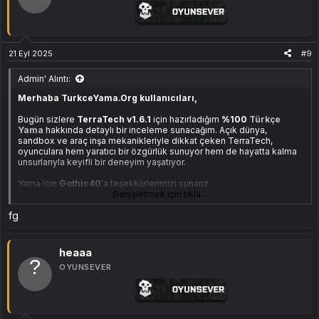
İndirme Bağlantısı:
[Gizli içerik]
21 Eyl 2025
#9
Admin' Alıntı:
Merhaba TurkceYama.Org kullanıcıları,
Bugün sizlere
TerraTech v1.6.1
için hazırladığım
%100
Türkçe
Yama
hakkında detaylı bir inceleme sunacağım. Açık dünya,
sandbox ve araç inşa mekanikleriyle dikkat çeken TerraTech,
oyunculara hem yaratıcı bir özgürlük sunuyor hem de hayatta kalma
unsurlarıyla keyifli bir deneyim yaşatıyor.
Yama için
Gothic40
'a teşekkürlerimizi sunarız.
Genişletmek için tıkla ...
Türkçe Yama
Hakkında Genel Bilgiler
fg
Yama
v1.6.1 sürümüne
tamamen uyumludur.
%100 çeviri içermektedir
, yani oyun içindeki tüm menüler,
heaaa
diyaloglar ve açıklamalar Türkçeye çevrilmiştir.
Çeviri
manuel olarak
OYUNSEVER
yapılmıştır, herhangi bir makine çevirisi
(Google Translate vb.) kullanılmamıştır.
Oyunu oynayarak çevirdiğim için
, terimler mümkün olduğunca
oyun içi anlamlarına uygun şekilde çevrildi.
Ancak, oyunun
her ay güncellemeler alması
nedeniyle
gelecekte