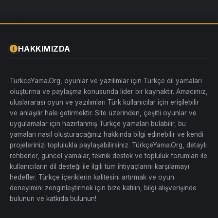
önemli.
Böylece hataları görüp düzeltebilirim ve çeviri daha da
kusursuz hale gelir.
TerraTech v1.6.1
için tam uyumlu
%100
Türkçe Yama
Tüm metinler elle çevrildi
, herhangi bir makine çevirisi yok
İngilizce karakter kısıtlamaları nedeniyle bazı harfler
HAKKIMIZDA
düzenlendi
Oyunun yeni sürümleri çıktıkça güncellenebilir
Hata bildirimleri için ekran görüntüsü paylaşabilirsiniz
Kurulum
TurkceYama.Org, oyunlar ve yazılımlar için Türkçe dil yamaları
oluşturma ve paylaşma konusunda lider bir kaynaktır. Amacımız,
İndirdiğiniz yama dosyasını açın.
uluslararası oyun ve yazılımları Türk kullanıcılar için erişilebilir
TerraTech.v1.4.23\TerraTechWin64_Data
klasörüne gidin.
Türkçe yama
dosyalarını buraya kopyalayın ve mevcut
ve anlaşılır hale getirmektir. Site üzerinden, çeşitli oyunlar ve
dosyaların üzerine yazdırın.
uygulamalar için hazırlanmış Türkçe yamaları bulabilir, bu
Oyunu çalıştırın ve
%100 Türkçe
olarak keyfini çıkarın!
Türkçe yamayı indirip deneyen herkesin yorumlarını bekliyorum.
yamaları nasıl oluşturacağınız hakkında bilgi edinebilir ve kendi
Hata ve geri bildirimlerinizi paylaşabilirsiniz.
İyi oyunlar.
projelerinizi toplulukla paylaşabilirsiniz. TürkçeYama.Org, detaylı
İndirme Bağlantısı:
rehberler, güncel yamalar, teknik destek ve topluluk forumları ile
[Gizli içerik]
kullanıcıların dil desteği ile ilgili tüm ihtiyaçlarını karşılamayı
hedefler. Türkçe içeriklerin kalitesini artırmak ve oyun
deneyimini zenginleştirmek için bize katılın, bilgi alışverişinde
bulunun ve katkıda bulunun!