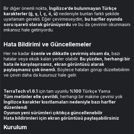
Bir diğer önemli nokta,
İngilizce’de bulunmayan Türkçe
karakterler (ğ, ş, İ, ç, ö, ü)
nedeniyle bunları farklı şekilde
uyarlamam gerekti. Eğer çevirmeseydim,
bu harfler oyunda
soru işareti olarak görünüyordu
ve bu da çevirinin okunmasını
imkansız hale getiriyordu.
Hata Bildirimi ve Güncellemeler
Her ne kadar
özenle ve dikkatle çevirmiş olsam da
, bazı
hatalar veya eksik kalan yerler olabilir.
Bu yüzden, herhangi bir
hata ile karşılaşırsanız, ekran görüntüsü alarak
paylaşmanız çok önemli.
Böylece hataları görüp düzeltebilirim
ve çeviri daha da kusursuz hale gelir.
TerraTech v1.6.1
için tam uyumlu
%100
Türkçe Yama
Tüm metinler elle çevrildi
, herhangi bir makine çevirisi yok
İngilizce karakter kısıtlamaları nedeniyle bazı harfler
düzenlendi
Oyunun yeni sürümleri çıktıkça güncellenebilir
Hata bildirimleri için ekran görüntüsü paylaşabilirsiniz
Kurulum