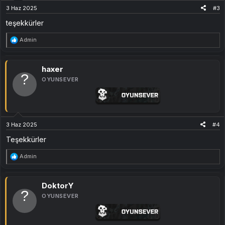
3 Haz 2025
#3
teşekkürler
T
Admin
e
p
k
i
haxer
l
OYUNSEVER
e
r
:
3 Haz 2025
#4
Teşekkürler
T
Admin
e
p
k
i
DoktorY
l
OYUNSEVER
e
r
: