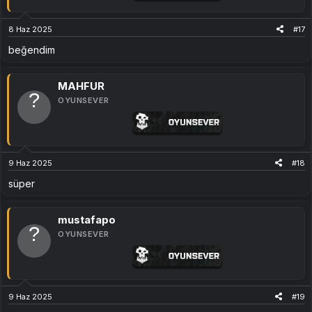
Crack / Korsan dahil
TÜM SÜRÜMLER
ile uyumludur
8 Haz 2025
#17
beğendim
Kurulum Talimatları​
MAHFUR
İndirdiğiniz
Türkçe yama
arşivini açın
OYUNSEVER
İçerisindeki .pak dosyasını şu klasöre kopyalayın:
Tiny Tina's Wonderlands\OakGame\Content\Paks\
9 Haz 2025
#18
Oyunu başlatın – Türkçe arayüz otomatik olarak aktif olacaktır.
süper
Notlar​
mustafapo
OYUNSEVER
Kurulumdan önce Paks klasörünüzü yedeklemeniz önerilir
Türkçe karakter desteği (Ç, Ş, Ğ, Ü, Ö, İ) mevcuttur
Seslendirmeler orijinal kalır, sadece metinler çevrilmiştir
İndir
9 Haz 2025
#19