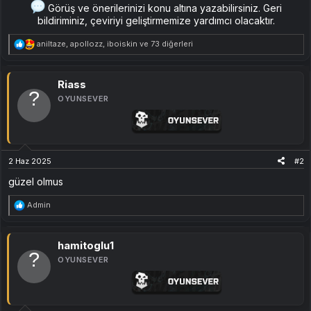
Görüş ve önerilerinizi konu altına yazabilirsiniz. Geri
bildiriminiz, çeviriyi geliştirmemize yardımcı olacaktır.​
T
aniltaze
,
apollozz
,
iboiskin
ve 73 diğerleri
e
p
k
i
Riass
l
OYUNSEVER
e
r
:
2 Haz 2025
#2
güzel olmus
T
Admin
e
p
k
i
hamitoglu1
l
OYUNSEVER
e
r
: