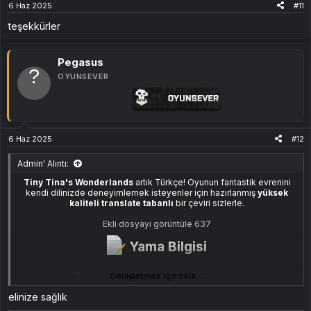
6 Haz 2025
#11
teşekkürler
teşekkürler
Tiny Tina's Wonderlands\OakGame\Content\Paks\
Pegasus
Oyunu başlatın – Türkçe arayüz otomatik olarak aktif olacaktır.
OYUNSEVER
Notlar​
Kurulumdan önce Paks klasörünüzü yedeklemeniz önerilir
6 Haz 2025
#12
Türkçe karakter desteği (Ç, Ş, Ğ, Ü, Ö, İ) mevcuttur
Seslendirmeler orijinal kalır, sadece metinler çevrilmiştir
Admin' Alıntı:
İndir
Tiny Tina's Wonderlands
artık Türkçe! Oyunun fantastik evrenini
kendi dilinizde deneyimlemek isteyenler için hazırlanmış
yüksek
kaliteli translate tabanlı
bir çeviri sizlerle.
Ekli dosyayı görüntüle 637
[Gizli içerik]
Yama Bilgisi​
Görüş ve önerilerinizi konu altına yazabilirsiniz. Geri bildiriminiz,
çeviriyi geliştirmemize yardımcı olacaktır.​
Genişletmek için tıkla ...
%100 Türkçe
arayüz ve metin çevirisi
Kaliteli translate
ile hazırlanmıştır
elinize sağlık
Beta sürümdür
, %100 test edilmemiştir