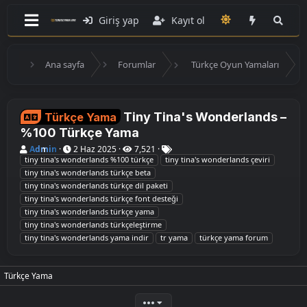
Giriş yap
Kayıt ol
Ana sayfa
Forumlar
Türkçe Oyun Yamaları
Tiny Tina's Wonderlands –
Türkçe Yama
%100 Türkçe Yama
K
B
E
Admin
2 Haz 2025
7,521
o
a
t
tiny tina's wonderlands %100 türkçe
tiny tina's wonderlands çeviri
n
ş
i
tiny tina's wonderlands türkçe beta
u
l
k
tiny tina's wonderlands türkçe dil paketi
y
a
e
tiny tina's wonderlands türkçe font desteği
u
n
t
B
g
l
tiny tina's wonderlands türkçe yama
a
ı
e
tiny tina's wonderlands türkçeleştirme
ş
ç
r
tiny tina's wonderlands yama indir
tr yama
türkçe yama forum
l
t
a
a
t
r
a
i
Türkçe Yama
n
h
i
•••