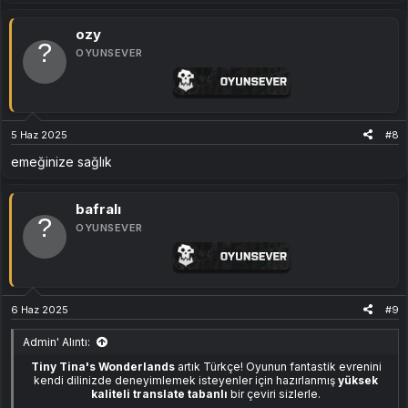
Kurulum Talimatları​
[Gizli içerik]
ozy
İndirdiğiniz
Türkçe yama
arşivini açın
OYUNSEVER
Görüş ve önerilerinizi konu altına yazabilirsiniz. Geri bildiriminiz,
İçerisindeki .pak dosyasını şu klasöre kopyalayın:
çeviriyi geliştirmemize yardımcı olacaktır.​
Tiny Tina's Wonderlands\OakGame\Content\Paks\
5 Haz 2025
#8
Oyunu başlatın – Türkçe arayüz otomatik olarak aktif olacaktır.
emeğinize sağlık
Notlar​
bafralı
OYUNSEVER
Kurulumdan önce Paks klasörünüzü yedeklemeniz önerilir
Türkçe karakter desteği (Ç, Ş, Ğ, Ü, Ö, İ) mevcuttur
Seslendirmeler orijinal kalır, sadece metinler çevrilmiştir
İndir
6 Haz 2025
#9
Admin' Alıntı:
Tiny Tina's Wonderlands
artık Türkçe! Oyunun fantastik evrenini
[Gizli içerik]
kendi dilinizde deneyimlemek isteyenler için hazırlanmış
yüksek
kaliteli translate tabanlı
bir çeviri sizlerle.