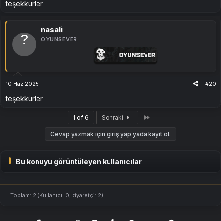
teşekkürler
[Gizli içerik]
nasali
OYUNSEVER
Görüş ve önerilerinizi konu altına yazabilirsiniz. Geri bildiriminiz,
çeviriyi geliştirmemize yardımcı olacaktır.​
10 Haz 2025
#20
teşekkürler
Son
1 of 6
Sonraki
Cevap yazmak için giriş yap yada kayıt ol.
Bu konuyu görüntüleyen kullanıcılar
Toplam: 2 (Kullanıcı: 0, ziyaretçi: 2)