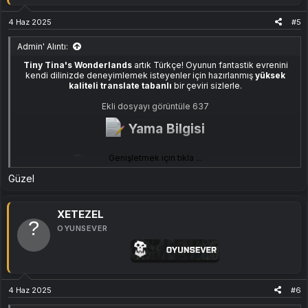
4 Haz 2025
#5
Admin' Alıntı:
Tiny Tina's Wonderlands
artık Türkçe! Oyunun fantastik evrenini
kendi dilinizde deneyimlemek isteyenler için hazırlanmış
yüksek
kaliteli translate tabanlı
bir çeviri sizlerle.
Ekli dosyayı görüntüle 637
Yama Bilgisi​
Genişletmek için tıkla ...
%100 Türkçe
arayüz ve metin çevirisi
Kaliteli translate
ile hazırlanmıştır
Güzel
Beta sürümdür
, %100 test edilmemiştir
Lütfen test sonrası yorum yaparak çeviri kalitesini bildirin
XETEZEL
Uyumlu Sürüm​
OYUNSEVER
Steam
Epic Games
4 Haz 2025
#6
Crack / Korsan dahil
TÜM SÜRÜMLER
ile uyumludur