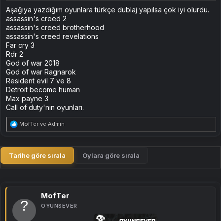
Aşağıya yazdığım oyunlara türkçe dublaj yapılsa çok iyi olurdu.
assassin's creed 2
assassin's creed brotherhood
assassin's creed revelations
Far cry 3
Rdr 2
God of war 2018
God of war Ragnarok
Resident evil 7 ve 8
Detroit become human
Max payne 3
Call of duty'nin oyunları.
T
MofTer
ve
Admin
e
p
k
i
Tarihe göre sırala
Oylara göre sırala
l
e
r
:
MofTer
OYUNSEVER