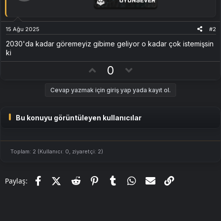
15 Ağu 2025
#2
2030'da kadar göremeyiz gibime geliyor o kadar çok istemişsin
ki
O
D
0
y
o
l
w
Cevap yazmak için giriş yap yada kayıt ol.
a
n
v
Bu konuyu görüntüleyen kullanıcılar
o
t
e
Toplam: 2 (Kullanıcı: 0, ziyaretçi: 2)
Facebook
X (Twitter)
Reddit
Pinterest
Tumblr
WhatsApp
E-posta
Link
Paylaş: