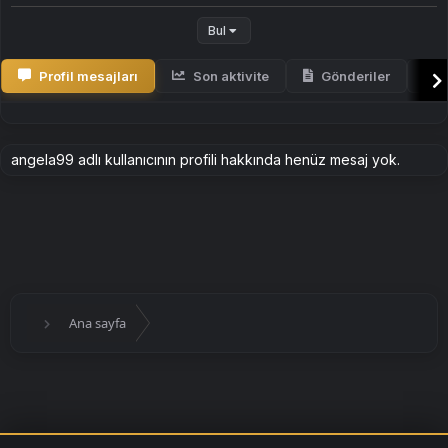
Bul
Profil mesajları
Son aktivite
Gönderiler
H
angela99 adlı kullanıcının profili hakkında henüz mesaj yok.
Ana sayfa