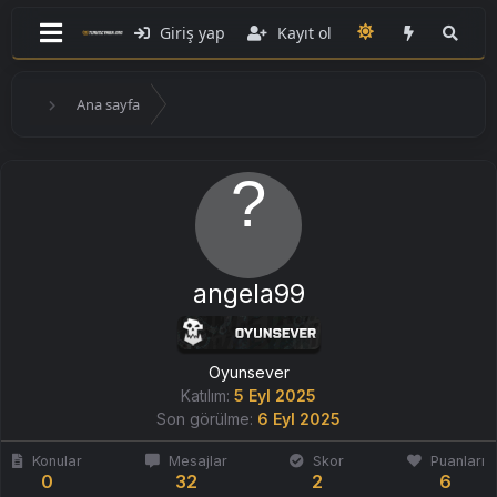
Giriş yap
Kayıt ol
Ana sayfa
angela99
Oyunsever
Katılım
5 Eyl 2025
Son görülme
6 Eyl 2025
Konular
Mesajlar
Skor
Puanları
0
32
2
6