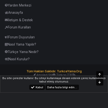
Yardım Merkezi
Anasayfa
İletişim & Destek
Forum Kuralları
Forum Duyuruları
Nasıl Yama Yapılır?
Türkçe Yama Nedir?
Nasıl Kurulur?
Tüm Hakları Saklıdır. TurkceYama.Org
Üst
Amoled Stil
Türkçe (TR)
Bu site çerezler kullanır. Bu siteyi kullanmaya devam ederek çerez kullanımımızı
Yardım
İletişim
Kurallar
Yukarı Dön
kabul etmiş olursunuz.
Alt
Kabul
Daha fazla bilgi edin…