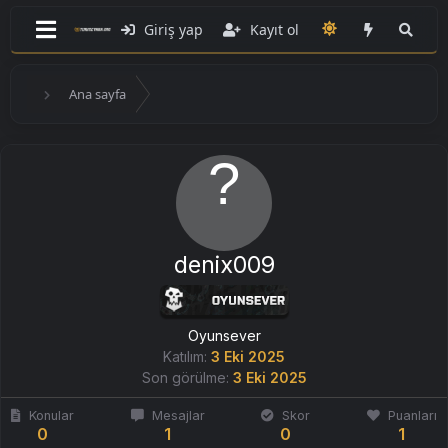
Giriş yap
Kayıt ol
Ana sayfa
denix009
Oyunsever
Katılım
3 Eki 2025
Son görülme
3 Eki 2025
Konular
Mesajlar
Skor
Puanları
0
1
0
1