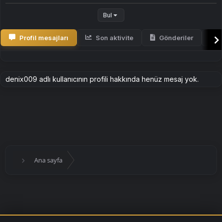
Bul
Profil mesajları
Son aktivite
Gönderiler
H
denix009 adlı kullanıcının profili hakkında henüz mesaj yok.
Ana sayfa