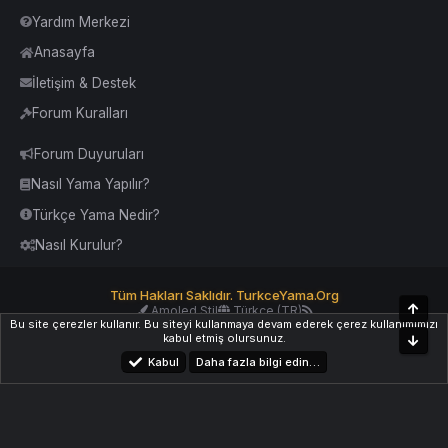
Yardım Merkezi
Anasayfa
İletişim & Destek
Forum Kuralları
Forum Duyuruları
Nasıl Yama Yapılır?
Türkçe Yama Nedir?
Nasıl Kurulur?
Tüm Hakları Saklıdır. TurkceYama.Org
Üst
Amoled Stil
Türkçe (TR)
Bu site çerezler kullanır. Bu siteyi kullanmaya devam ederek çerez kullanımımızı
Yardım
İletişim
Kurallar
Yukarı Dön
kabul etmiş olursunuz.
Alt
Kabul
Daha fazla bilgi edin…