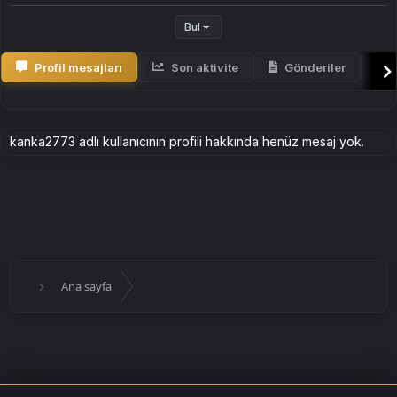
Bul
Profil mesajları
Son aktivite
Gönderiler
H
kanka2773 adlı kullanıcının profili hakkında henüz mesaj yok.
Ana sayfa