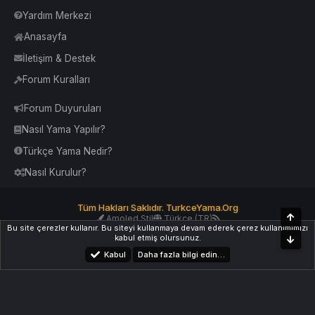
Yardım Merkezi
Anasayfa
İletişim & Destek
Forum Kuralları
Forum Duyuruları
Nasıl Yama Yapılır?
Türkçe Yama Nedir?
Nasıl Kurulur?
Tüm Hakları Saklıdır. TurkceYama.Org
Üst
Amoled Stil
Türkçe (TR)
Bu site çerezler kullanır. Bu siteyi kullanmaya devam ederek çerez kullanımımızı
Yardım
İletişim
Kurallar
Yukarı Dön
kabul etmiş olursunuz.
Alt
Kabul
Daha fazla bilgi edin…