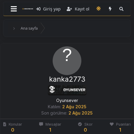
Giriş yap
Kayıt ol
Ana sayfa
kanka2773
Oyunsever
Katılım
2 Ağu 2025
Son görülme
2 Ağu 2025
Konular
Mesajlar
Skor
Puanları
0
1
0
1