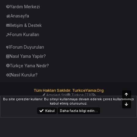
Yardım Merkezi
Anasayfa
İletişim & Destek
Forum Kuralları
Forum Duyuruları
Nasıl Yama Yapılır?
Türkçe Yama Nedir?
Nasıl Kurulur?
Tüm Hakları Saklıdır. TurkceYama.Org
Üst
Amoled Stil
Türkçe (TR)
Bu site çerezler kullanır. Bu siteyi kullanmaya devam ederek çerez kullanımımızı
Yardım
İletişim
Kurallar
Yukarı Dön
kabul etmiş olursunuz.
Alt
Kabul
Daha fazla bilgi edin…