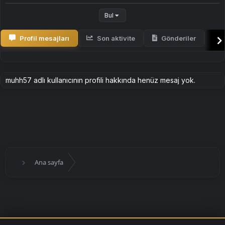
Bul
Profil mesajları
Son aktivite
Gönderiler
H
muhh57 adlı kullanıcının profili hakkında henüz mesaj yok.
Ana sayfa