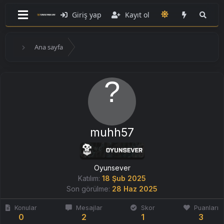
Giriş yap
Kayıt ol
Ana sayfa
muhh57
Oyunsever
Katılım
18 Şub 2025
Son görülme
28 Haz 2025
Konular
Mesajlar
Skor
Puanları
0
2
1
3