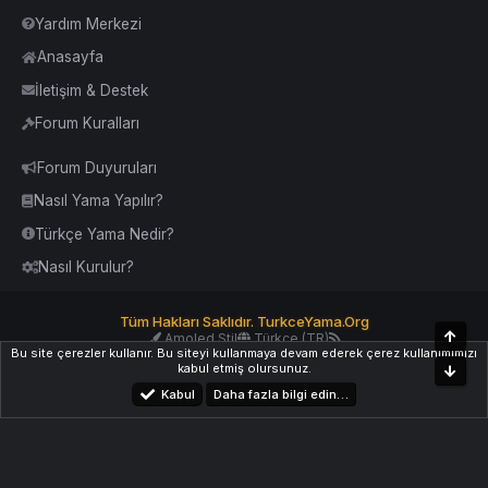
Yardım Merkezi
Anasayfa
İletişim & Destek
Forum Kuralları
Forum Duyuruları
Nasıl Yama Yapılır?
Türkçe Yama Nedir?
Nasıl Kurulur?
Tüm Hakları Saklıdır. TurkceYama.Org
Üst
Amoled Stil
Türkçe (TR)
Bu site çerezler kullanır. Bu siteyi kullanmaya devam ederek çerez kullanımımızı
Yardım
İletişim
Kurallar
Yukarı Dön
kabul etmiş olursunuz.
Alt
Kabul
Daha fazla bilgi edin…