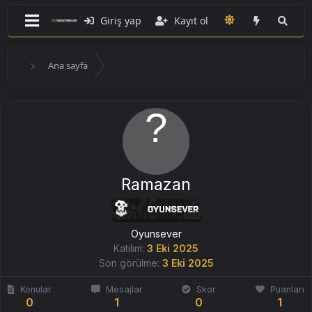
Giriş yap
Kayıt ol
Ana sayfa
Ramazan
Oyunsever
Katılım
3 Eki 2025
Son görülme
3 Eki 2025
Konular
Mesajlar
Skor
Puanları
0
1
0
1