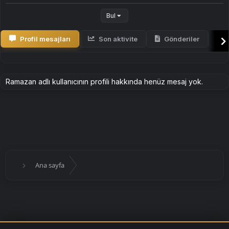
Bul
Profil mesajları
Son aktivite
Gönderiler
H
Ramazan adlı kullanıcının profili hakkında henüz mesaj yok.
Ana sayfa