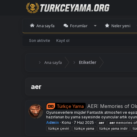
Ana sayfa
Forumlar
Neler yeni
Son aktivite
Kayıt ol
Ana sayfa
Etiketler
aer
AER: Memories of O
Türkçe Yama
Oyunseverlere müjde! Fantastik atmosferi ve eşsiz
hazırlanan bu yama sayesinde oyuncular artık oyunun
Admin
Konu
7 Haz 2025
aer
aer
memories of 
türkçe çeviri
türkçe yama
türkçe yama i̇ndir
tü