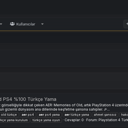
Kullanıcılar
ld PS4 %100 Türkçe Yama
 görselliğiyle dikkat çeken AER: Memories of Old, artık PlayStation 4 üzer
 gizemli dünyasını ana dillerinde keşfetme şansına sahipler. 🎉...
old türkçe
aer
ps4
aer
ps4 yama
aer
türkçe yama
ahmet şanssız
hak
Cevaplar: 0
Forum:
Playstation 4 Tü
rkçe yama kurulum
türkçe yama oyun