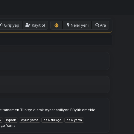
Giriş yap
Kayıt ol
Neler yeni
Ara
inde tamamen Türkçe olarak oynanabiliyor! Büyük emekle
o
ispark
oyun yama
ps4 türkçe
ps4 yama
rkçe Yama