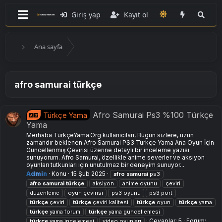
Giriş yap
Kayıt ol
Ana sayfa
afro samurai türkçe
Afro Samurai Ps3 %100 Türkçe
Türkçe Yama
Yama
Merhaba TürkçeYama.Org kullanıcıları, Bugün sizlere, uzun
zamandır beklenen Afro Samurai PS3 Türkçe Yama Ana Oyun İçin
Güncellenmiş Çevirisi üzerine detaylı bir inceleme yazısı
sunuyorum. Afro Samurai, özellikle anime severler ve aksiyon
oyunları tutkunları için unutulmaz bir deneyim sunuyor...
Admin
Konu
15 Şub 2025
afro
samurai
ps3
afro
samurai
türkçe
aksiyon
anime oyunu
çeviri
düzenleme
oyun çevirisi
ps3 oyunu
ps3 port
türkçe
çeviri
türkçe
çeviri kalitesi
türkçe
oyun
türkçe
yama
türkçe
yama forum
türkçe
yama güncellemesi
Cevaplar: 5
Forum:
türkçe
yama incelemesi
video oyunları