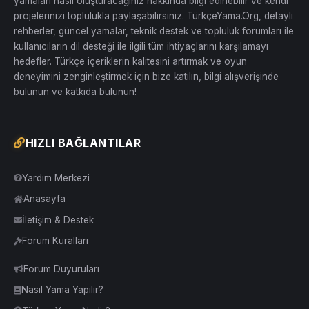
yamaları nasıl oluşturacağınız hakkında bilgi edinebilir ve kendi
projelerinizi toplulukla paylaşabilirsiniz. TürkçeYama.Org, detaylı
rehberler, güncel yamalar, teknik destek ve topluluk forumları ile
kullanıcıların dil desteği ile ilgili tüm ihtiyaçlarını karşılamayı
hedefler. Türkçe içeriklerin kalitesini artırmak ve oyun
deneyimini zenginleştirmek için bize katılın, bilgi alışverişinde
bulunun ve katkıda bulunun!
HIZLI BAĞLANTILAR
Yardım Merkezi
Anasayfa
İletişim & Destek
Forum Kuralları
Forum Duyuruları
Nasıl Yama Yapılır?