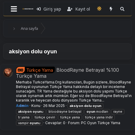
Giriş yap
Kayıt ol
Ana sayfa
aksiyon dolu oyun
BloodRayne Betrayal %100
Türkçe Yama
Türkçe Yama
Merhaba TurkceYama.Org kullanıcıları, Bugün sizlere, BloodRayne
Betrayal oyununun Türkçe Yama hakkında detaylı bir inceleme
sunacağım. TR Yama desteğiyle bu aksiyon dolu yapımı Türkçe
olarak oynamak artık mümkün. Eğer siz de BloodRayne Betrayal'ın
karanlık ve heyecan dolu dünyasını Türkçe Yama...
Admin
Konu
26 Mar 2025
aksiyon
dolu
oyun
aksiyon
oyun
u
bloodrayne betrayal
oyun
modları
rayne
tr yama
türkçe çeviri
türkçe yama
türkçe yama indir
Cevaplar: 0
Forum:
PC Oyun Türkçe Yama
vampir
oyun
u