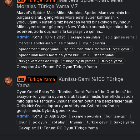
Türkçe Yama
Morales Türkçe Yama V.7
Marvel’s Spider-Man: Miles Morales, Spider-Man evreninin bir
parçası olarak, genç Miles Morales'in süper kahramanlık
yolculuğunu keşfettiğimiz heyecan verici bir aksiyon oyunudur.
Miles, yeni süper güçleriyle New York’u korumak için mücadele
ederken, zorlu düşmanlarla karşılaşır ve şehrin...
Admin
Konu
10 Nis 2025
aksiyon
oyunları
epic games yama
marvel’s spider-man miles morales
oyun çevirisi
spider man türkçe yama
spider-man miles morales türkçe çeviri
spider-man miles morales yama kurulumu
steam yama
türkçe karakter desteği
türkçe oyun yaması
türkçe yama
Cevaplar: 44
Forum:
PC Oyun Türkçe Yama
Kunitsu-Gami %100 Türkçe
Türkçe Yama
Yama
Oyun Genel Bakış Tür: "Kunitsu-Gami: Path of the Goddess," bir
aksiyon-rol yapma oyunu olarak tasarlanmıştır. Genellikle Japon
mitolojisi ve fantastik unsurlar içeren oyunlarla benzerlikler taşır.
Geliştirici: Oyun, Japon oyun stüdyosu Cybird tarafından
geliştirilmiştir. Cybird, genellikle...
Admin
Konu
21 Ağu 2024
aksiyon
oyunları
kunitsu-gami
oyun
pc oyun
rol play
tr yama
türkçe çeviri
türkçe yama
Cevaplar: 31
Forum:
PC Oyun Türkçe Yama