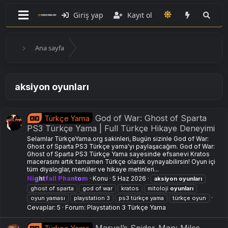
Giriş yap
Kayıt ol
Ana sayfa
aksiyon oyunları
God of War: Ghost of Sparta
Türkçe Yama
PS3 Türkçe Yama | Full Türkçe Hikaye Deneyimi
Selamlar TürkçeYama.org sakinleri, Bugün sizinle God of War:
Ghost of Sparta PS3 Türkçe yama'yı paylaşacağım. God of War:
Ghost of Sparta PS3 Türkçe Yama sayesinde efsanevi Kratos
macerasını artık tamamen Türkçe olarak oynayabilirsin! Oyun içi
tüm diyaloglar, menüler ve hikaye metinleri...
Nightfall Phantom
Konu
5 Haz 2026
aksiyon
oyunları
ghost of sparta
god of war
kratos
mitoloji
oyunları
oyun yaması
playstation 3
ps3 türkçe yama
türkçe oyun
Cevaplar: 5
Forum:
Playstation 3 Türkçe Yama
Marvel’s Spider-Man: Miles