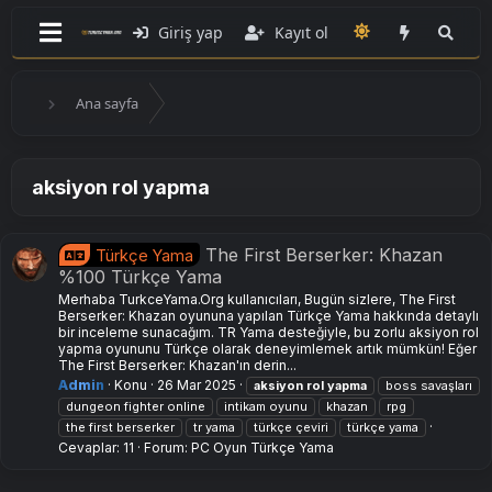
Giriş yap
Kayıt ol
Ana sayfa
aksiyon rol yapma
The First Berserker: Khazan
Türkçe Yama
%100 Türkçe Yama
Merhaba TurkceYama.Org kullanıcıları, Bugün sizlere, The First
Berserker: Khazan oyununa yapılan Türkçe Yama hakkında detaylı
bir inceleme sunacağım. TR Yama desteğiyle, bu zorlu aksiyon rol
yapma oyununu Türkçe olarak deneyimlemek artık mümkün! Eğer
The First Berserker: Khazan'ın derin...
Admin
Konu
26 Mar 2025
aksiyon
rol
yapma
boss savaşları
dungeon fighter online
intikam oyunu
khazan
rpg
the first berserker
tr yama
türkçe çeviri
türkçe yama
Cevaplar: 11
Forum:
PC Oyun Türkçe Yama