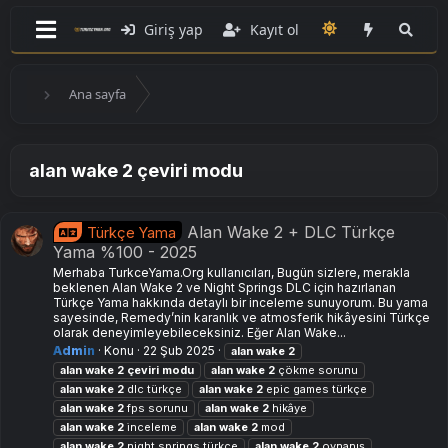
Giriş yap
Kayıt ol
Ana sayfa
alan wake 2 çeviri modu
Alan Wake 2 + DLC Türkçe
Türkçe Yama
Yama %100 - 2025
Merhaba TurkceYama.Org kullanıcıları, Bugün sizlere, merakla
beklenen Alan Wake 2 ve Night Springs DLC için hazırlanan
Türkçe Yama hakkında detaylı bir inceleme sunuyorum. Bu yama
sayesinde, Remedy’nin karanlık ve atmosferik hikâyesini Türkçe
olarak deneyimleyebileceksiniz. Eğer Alan Wake...
Admin
Konu
22 Şub 2025
alan
wake
2
alan
wake
2
çeviri
modu
alan
wake
2
çökme sorunu
alan
wake
2
dlc türkçe
alan
wake
2
epic games türkçe
alan
wake
2
fps sorunu
alan
wake
2
hikâye
alan
wake
2
i̇nceleme
alan
wake
2
mod
alan
wake
2
night springs türkçe
alan
wake
2
oynanış