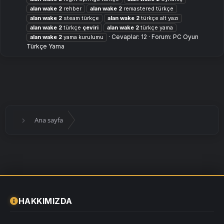
alan
wake
2
rehber
alan
wake
2
remastered türkçe
alan
wake
2
steam türkçe
alan
wake
2
türkçe alt yazı
alan
wake
2
türkçe
çeviri
alan
wake
2
türkçe yama
Cevaplar: 12
Forum:
PC Oyun
alan
wake
2
yama kurulumu
Türkçe Yama
Ana sayfa
HAKKIMIZDA