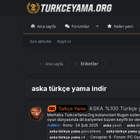
Ana sayfa
Forumlar
Neler yeni
Son aktivite
Kayıt ol
Ana sayfa
Etiketler
aska türkçe yama i̇ndir
ASKA %100 Türkçe y
Türkçe Yama
Merhaba TurkceYama.Org kullanıcıları! Bugün sizler
oyun dünyasında dil bariyerleri bazen keyifli bir de
Admin
Konu
24 Şub 2025
aska
çeviri
aska
dl
aska
türkçe
yama
güncelleme
aska
türkçe
yama
g
Cevaplar: 6
Forum:
PC Oy
aska
türkçe
yama
v4