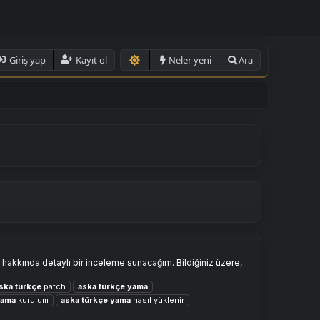
Giriş yap
Kayıt ol
Neler yeni
Ara
hakkında detaylı bir inceleme sunacağım. Bildiğiniz üzere,
ska
türkçe
patch
aska
türkçe
yama
yama
kurulum
aska
türkçe
yama
nasıl yüklenir