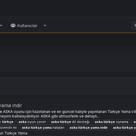
Kullanıcılar
ama indir
e ASKA oyunu için hazırlanan ve en güncel haliyle yayınlanan Türkçe Yama v4 
neyimi baltalayabiliyor. ASKA gibi atmosferik ve detaylı...
c
türkçe
aska
oyun çeviri
aska
türkçe
dil desteği
aska
türkçe
oynama
a
üvenilir mi
aska
türkçe
yama
hataları
aska
türkçe
yama
i̇ndir
aska
türkçe
un Türkçe Yama