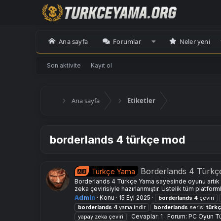
Ana sayfa
Forumlar
Neler yeni
Son aktivite
Kayıt ol
Ana sayfa
Etiketler
borderlands 4 türkçe mod
Borderlands 4 Türkç
Türkçe Yama
Borderlands 4 Türkçe Yama sayesinde oyunu artık t
zeka çevirisiyle hazırlanmıştır. Üstelik tüm platform
Admin
Konu
15 Eyl 2025
borderlands
4
çeviri
borderlands
4
yama indir
borderlands
serisi
türk
Cevaplar: 1
Forum:
PC Oyun T
yapay zeka çeviri