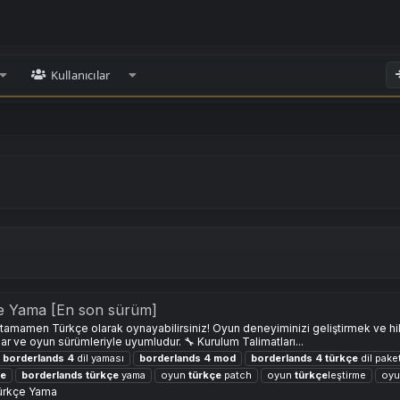
Kullanıcılar
e Yama [En son sürüm]
amamen Türkçe olarak oynayabilirsiniz! Oyun deneyiminizi geliştirmek ve hi
lar ve oyun sürümleriyle uyumludur. 🔧 Kurulum Talimatları...
borderlands
4
dil yaması
borderlands
4
mod
borderlands
4
türkçe
dil paket
çe
borderlands
türkçe
yama
oyun
türkçe
patch
oyun
türkçe
leştirme
oyu
ürkçe Yama