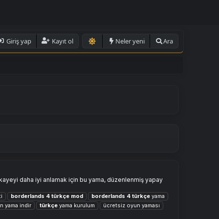
Giriş yap
Kayıt ol
Neler yeni
Ara
kayeyi daha iyi anlamak için bu yama, düzenlenmiş yapay
i
borderlands
4
türkçe
mod
borderlands
4
türkçe
yama
n yama indir
türkçe
yama kurulum
ücretsiz oyun yaması