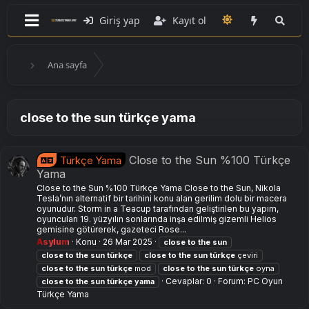
Giriş yap
Kayıt ol
Ana sayfa
close to the sun türkçe yama
Close to the Sun %100 Türkçe
Türkçe Yama
Yama
Close to the Sun %100 Türkçe Yama Close to the Sun, Nikola
Tesla’nın alternatif bir tarihini konu alan gerilim dolu bir macera
oyunudur. Storm in a Teacup tarafından geliştirilen bu yapım,
oyuncuları 19. yüzyılın sonlarında inşa edilmiş gizemli Helios
gemisine götürerek, gazeteci Rose...
Asylum
Konu
26 Mar 2025
close
to
the
sun
close
to
the
sun
türkçe
close
to
the
sun
türkçe
çeviri
close
to
the
sun
türkçe
mod
close
to
the
sun
türkçe
oyna
Cevaplar: 0
Forum:
PC Oyun
close
to
the
sun
türkçe
yama
Türkçe Yama