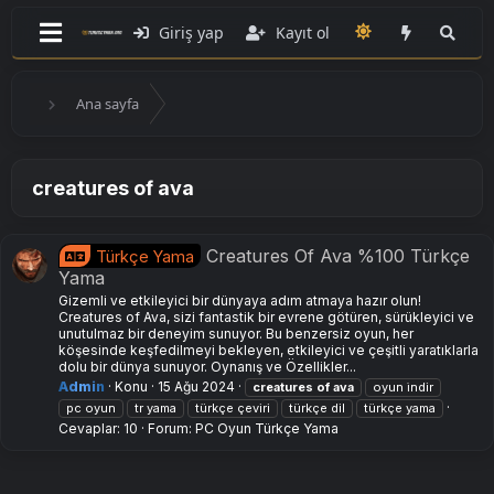
Giriş yap
Kayıt ol
Ana sayfa
creatures of ava
Creatures Of Ava %100 Türkçe
Türkçe Yama
Yama
Gizemli ve etkileyici bir dünyaya adım atmaya hazır olun!
Creatures of Ava, sizi fantastik bir evrene götüren, sürükleyici ve
unutulmaz bir deneyim sunuyor. Bu benzersiz oyun, her
köşesinde keşfedilmeyi bekleyen, etkileyici ve çeşitli yaratıklarla
dolu bir dünya sunuyor. Oynanış ve Özellikler...
Admin
Konu
15 Ağu 2024
creatures
of
ava
oyun i̇ndir
pc oyun
tr yama
türkçe çeviri
türkçe dil
türkçe yama
Cevaplar: 10
Forum:
PC Oyun Türkçe Yama