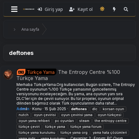
Giriş yap
Kayıt ol
Ana sayfa
deftones
The Entropy Centre %100
Türkçe Yama
Türkçe Yama
Merhaba TürkçeYama.Org kullanıcıları; Bugün sizlere, The Entropy
Centre oyununun %100 Türkçe yamasının güncellenmiş
versiyonunu inceleyeceğim. Bu yama, ana oyunun yanı sıra
DLC'ler için de çeviri sunuyor. Bu tür projeler, oyunun orijinal
dilinden bağımsız olarak Türk oyuncularının daha rahat...
Admin
Konu
15 Şub 2025
deftones
dlc
korsan oyun
nutch
oyun çevirisi
oyun çevirisi yama
oyun türkçesi
oyun yama rehberi
pc oyunları
steam
the entropy centre
türkçe çeviri
türkçe yama
türkçe yama forum
türkçe yama kurulumu
türkçe yama org
yama hata çözümleri
Cevaplar: 2
Forum:
PC Oyun
yama i̇ndir
yama kurulumu