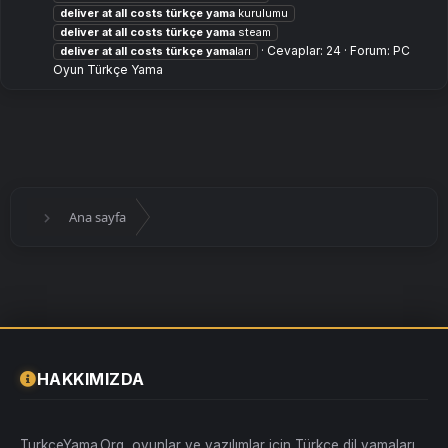
deliver
at
all
costs
türkçe
yama
kurulumu
deliver
at
all
costs
türkçe
yama
steam
Cevaplar: 24
Forum:
PC
deliver
at
all
costs
türkçe
yama
ları
Oyun Türkçe Yama
Ana sayfa
HAKKIMIZDA
TurkceYama.Org, oyunlar ve yazılımlar için Türkçe dil yamaları