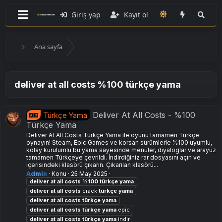
Giriş yap
Kayıt ol
Ana sayfa
deliver at all costs %100 türkçe yama
Deliver At All Costs - %100
Türkçe Yama
Türkçe Yama
Deliver At All Costs Türkçe Yama ile oyunu tamamen Türkçe
oynayın! Steam, Epic Games ve korsan sürümlerle %100 uyumlu,
kolay kurulumlu bu yama sayesinde menüler, diyaloglar ve arayüz
tamamen Türkçeye çevrildi. İndirdiğiniz rar dosyasını açın ve
içerisindeki klasörü çıkarın. Çıkarılan klasörü...
Admin
Konu
25 May 2025
deliver
at
all
costs
%100
türkçe
yama
deliver
at
all
costs
crack
türkçe
yama
deliver
at
all
costs
türkçe
yama
deliver
at
all
costs
türkçe
yama
epic
deliver
at
all
costs
türkçe
yama
indir