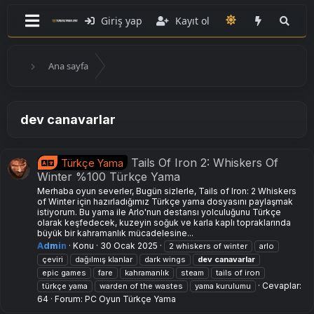
Giriş yap
Kayıt ol
Ana sayfa
dev canavarlar
Tails Of Iron 2: Whiskers Of
Türkçe Yama
Winter %100 Türkçe Yama
Merhaba oyun severler, Bugün sizlerle, Tails of Iron: 2 Whiskers
of Winter için hazırladığımız Türkçe yama dosyasını paylaşmak
istiyorum. Bu yama ile Arlo'nun destansı yolculuğunu Türkçe
olarak keşfedecek, kuzeyin soğuk ve karla kaplı topraklarında
büyük bir kahramanlık mücadelesine...
Admin
Konu
30 Ocak 2025
2 whiskers of winter
arlo
çeviri
dağılmış klanlar
dark wings
dev
canavarlar
epic games
fare
kahramanlık
steam
tails of iron
Cevaplar:
türkçe yama
warden of the wastes
yama kurulumu
64
Forum:
PC Oyun Türkçe Yama