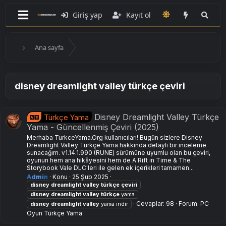
Giriş yap
Kayıt ol
Ana sayfa
disney dreamlight valley türkçe çeviri
Disney Dreamlight Valley Türkçe
Türkçe Yama
Yama - Güncellenmiş Çeviri (2025)
Merhaba TurkceYama.Org kullanıcıları! Bugün sizlere Disney
Dreamlight Valley Türkçe Yama hakkında detaylı bir inceleme
sunacağım. v1.14.1.990 (RUNE) sürümüne uyumlu olan bu çeviri,
oyunun hem ana hikâyesini hem de A Rift in Time & The
Storybook Vale DLC'leri ile gelen ek içerikleri tamamen...
Admin
Konu
25 Şub 2025
disney
dreamlight
valley
türkçe
çeviri
disney
dreamlight
valley
türkçe
yama
Cevaplar: 98
Forum:
PC
disney
dreamlight
valley
yama i̇ndir
Oyun Türkçe Yama