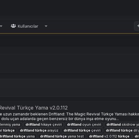
Kullanıcılar
 Revival Türkçe Yama v2.0.112
re uzun zamandır beklenen Driftland: The Magic Revival Türkçe Yaması hakkın
le dolu uçan adalarda geçen benzersiz bir dünya inşa etme oyunu...
lenmiş yama
driftland
hikaye çeviri
driftland
oyun çeviri
driftland
skidrow y
al
türkçe
driftland
türkçe
arayüz
driftland
türkçe
çeviri
driftland
türkçe
dil 
driftland
türkçe
yama
driftland
türkçe
yama test
driftland
v2.0.112
türkçe
dr