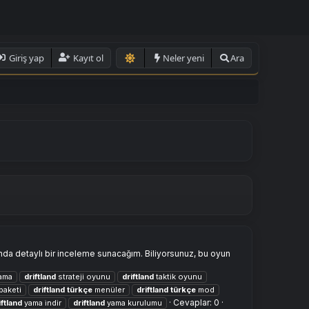
Giriş yap
Kayıt ol
Neler yeni
Ara
da detaylı bir inceleme sunacağım. Biliyorsunuz, bu oyun
ama
driftland
strateji oyunu
driftland
taktik oyunu
paketi
driftland
türkçe
menüler
driftland
türkçe
mod
Cevaplar: 0
iftland
yama i̇ndir
driftland
yama kurulumu