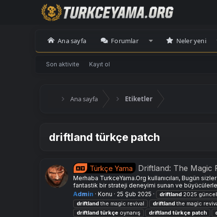
Ana sayfa
Forumlar
Neler yeni
Son aktivite
Kayıt ol
Ana sayfa
Etiketler
driftland türkçe patch
Driftland: The Magic
Türkçe Yama
Merhaba TurkceYama.Org kullanıcıları, Bugün sizle
fantastik bir strateji deneyimi sunan ve büyücüler
Admin
Konu
25 Şub 2025
driftland
2025 güncel
driftland
the magic revival
driftland
the magic reviv
driftland
türkçe
oynanış
driftland
türkçe
patch