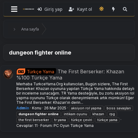
Giriş yap
Kayıt ol
Ana sayfa
dungeon fighter online
The First Berserker: Khazan
Türkçe Yama
%100 Türkçe Yama
Merhaba TurkceYama.Org kullanıcıları, Bugün sizlere, The First
Berserker: Khazan oyununa yapılan Türkçe Yama hakkında detaylı
bir inceleme sunacağım. TR Yama desteğiyle, bu zorlu aksiyon rol
yapma oyununu Türkçe olarak deneyimlemek artık mümkün! Eğer
The First Berserker: Khazan'ın derin...
Admin
Konu
26 Mar 2025
aksiyon rol yapma
boss savaşları
dungeon
fighter
online
intikam oyunu
khazan
rpg
the first berserker
tr yama
türkçe çeviri
türkçe yama
Cevaplar: 11
Forum:
PC Oyun Türkçe Yama