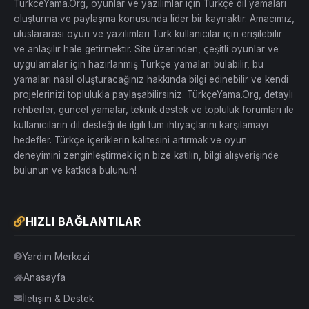
TurkceYama.Org, oyunlar ve yazılımlar için Türkçe dil yamaları
oluşturma ve paylaşma konusunda lider bir kaynaktır. Amacımız,
uluslararası oyun ve yazılımları Türk kullanıcılar için erişilebilir
ve anlaşılır hale getirmektir. Site üzerinden, çeşitli oyunlar ve
uygulamalar için hazırlanmış Türkçe yamaları bulabilir, bu
yamaları nasıl oluşturacağınız hakkında bilgi edinebilir ve kendi
projelerinizi toplulukla paylaşabilirsiniz. TürkçeYama.Org, detaylı
rehberler, güncel yamalar, teknik destek ve topluluk forumları ile
kullanıcıların dil desteği ile ilgili tüm ihtiyaçlarını karşılamayı
hedefler. Türkçe içeriklerin kalitesini artırmak ve oyun
deneyimini zenginleştirmek için bize katılın, bilgi alışverişinde
bulunun ve katkıda bulunun!
HIZLI BAĞLANTILAR
Yardım Merkezi
Anasayfa
İletişim & Destek