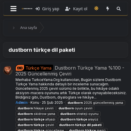
Giriş yap
Kayıt ol
Ana sayfa
dustborn türkçe dil paketi
Dustborn Türkçe Yama %100 -
Türkçe Yama
2025 Güncellenmiş Çeviri
Merhaba TurkceYama.Org kullanıcıları, Bugün sizlere Dustborn
Türkçe Yama hakkında detaylı bir inceleme sunacağım.
Güncellenmiş 2025 çeviri sürümü ile birlikte, bu hikâye odaklı
aksiyon-macera oyununu artık Türkçe olarak oynayabileceksiniz.
Bildiğiniz gibi, Dustborn, diyaloglara ve hikâye...
Admin
Konu
25 Şub 2025
dustborn
2025 güncellenmiş yama
dustborn
hikaye çeviri
dustborn
oyun çeviri
dustborn
skidrow yama
dustborn
strateji oyunu
dustborn
türkçe
altyazı
dustborn
türkçe
arayüz
dustborn
türkçe
çeviri
dustborn
türkçe
dil
paketi
dustborn
türkçe
güncelleme
dustborn
türkçe
menü