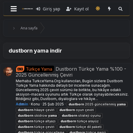
Giriş yap
Kayıt ol
Ana sayfa
dustborn yama i̇ndir
Dustborn Türkçe Yama %100 -
Türkçe Yama
2025 Güncellenmiş Çeviri
Merhaba TurkceYama.Org kullanıcıları, Bugün sizlere Dustborn
Türkçe Yama hakkında detaylı bir inceleme sunacağım.
Güncellenmiş 2025 çeviri sürümü ile birlikte, bu hikâye odaklı
aksiyon-macera oyununu artık Türkçe olarak oynayabileceksiniz.
Bildiğiniz gibi, Dustborn, diyaloglara ve hikâye...
Admin
Konu
25 Şub 2025
dustborn
2025 güncellenmiş
yama
dustborn
hikaye çeviri
dustborn
oyun çeviri
dustborn
skidrow
yama
dustborn
strateji oyunu
dustborn
türkçe altyazı
dustborn
türkçe arayüz
dustborn
türkçe çeviri
dustborn
türkçe dil paketi
dustborn
türkçe güncelleme
dustborn
türkçe menü