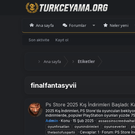
Ana sayfa
Forumlar
Neler yeni
Son aktivite
Kayıt ol
Ana sayfa
Etiketler
finalfantasyvii
Ps Store 2025 Kış İndirimleri Başladı: K
2025 Kış İndirimleri, PS Store'da oyuncuları bekliyor
indirimlerde, popüler PlayStation oyunları yüzde 75’
Admin
Konu
15 Şub 2025
assassinscreedvalhal
oyunfırsatları
oyuni̇ndirimleri
oyunseverler
pl
Cevaplar: 1
Forum:
PS Store İnd
thelastofuspartii