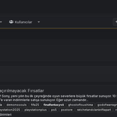
Kullanıcılar
açırılmayacak Fırsatlar
! Sony, yeni yılın bu ilk çeyreğinde oyun severlere büyük fırsatlar sunuyor. 10 
e varan indirimlerle satışa sunuluyor. Eğer uzun zamandır...
la
demonssouls
fifa25
finalfantasyvii
ghostoftsushima
godofwarrag
aystation2025
playstationplus
ps5
psstore
ratchetandclankriftapart
r
irimleri