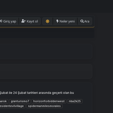
Giriş yap
Kayıt ol
Neler yeni
Ara
Şubat ile 24 Şubat tarihleri arasında geçerli olan bu
narok
granturismo7
horizonforbiddenwest
nba2k25
esidentevilvillage
spidermanmilesmorales