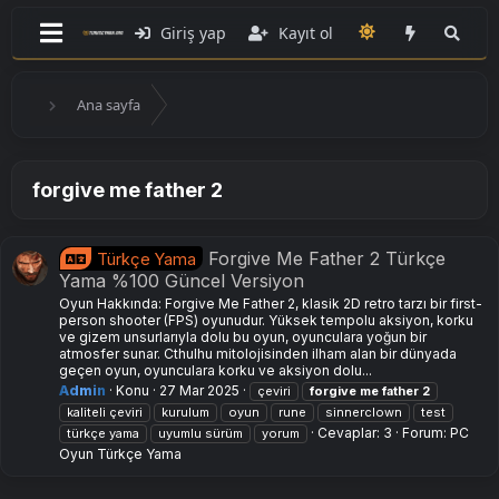
Giriş yap
Kayıt ol
Ana sayfa
forgive me father 2
Forgive Me Father 2 Türkçe
Türkçe Yama
Yama %100 Güncel Versiyon
Oyun Hakkında: Forgive Me Father 2, klasik 2D retro tarzı bir first-
person shooter (FPS) oyunudur. Yüksek tempolu aksiyon, korku
ve gizem unsurlarıyla dolu bu oyun, oyunculara yoğun bir
atmosfer sunar. Cthulhu mitolojisinden ilham alan bir dünyada
geçen oyun, oyunculara korku ve aksiyon dolu...
Admin
Konu
27 Mar 2025
çeviri
forgive
me
father
2
kaliteli çeviri
kurulum
oyun
rune
sinnerclown
test
Cevaplar: 3
Forum:
PC
türkçe yama
uyumlu sürüm
yorum
Oyun Türkçe Yama