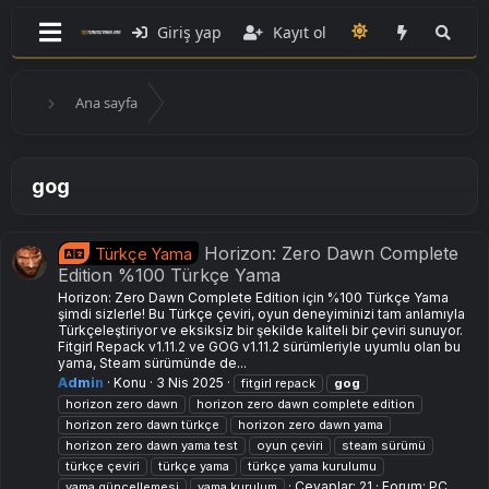
Giriş yap
Kayıt ol
Ana sayfa
gog
Horizon: Zero Dawn Complete
Türkçe Yama
Edition %100 Türkçe Yama
Horizon: Zero Dawn Complete Edition için %100 Türkçe Yama
şimdi sizlerle! Bu Türkçe çeviri, oyun deneyiminizi tam anlamıyla
Türkçeleştiriyor ve eksiksiz bir şekilde kaliteli bir çeviri sunuyor.
Fitgirl Repack v1.11.2 ve GOG v1.11.2 sürümleriyle uyumlu olan bu
yama, Steam sürümünde de...
Admin
Konu
3 Nis 2025
fitgirl repack
gog
horizon zero dawn
horizon zero dawn complete edition
horizon zero dawn türkçe
horizon zero dawn yama
horizon zero dawn yama test
oyun çeviri
steam sürümü
türkçe çeviri
türkçe yama
türkçe yama kurulumu
Cevaplar: 21
Forum:
PC
yama güncellemesi
yama kurulum