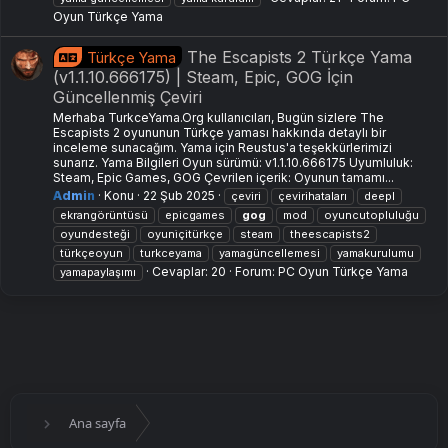
Oyun Türkçe Yama
The Escapists 2 Türkçe Yama
Türkçe Yama
(v1.1.10.666175) | Steam, Epic, GOG İçin
Güncellenmiş Çeviri
Merhaba TurkceYama.Org kullanıcıları, Bugün sizlere The
Escapists 2 oyununun Türkçe yaması hakkında detaylı bir
inceleme sunacağım. Yama için Reustus'a teşekkürlerimizi
sunarız. Yama Bilgileri Oyun sürümü: v1.1.10.666175 Uyumluluk:
Steam, Epic Games, GOG Çevrilen içerik: Oyunun tamamı...
Admin
Konu
22 Şub 2025
çeviri
çevirihataları
deepl
ekrangörüntüsü
epicgames
gog
mod
oyuncutopluluğu
oyundesteği
oyuni̇çitürkçe
steam
theescapists2
türkçeoyun
turkceyama
yamagüncellemesi
yamakurulumu
Cevaplar: 20
Forum:
PC Oyun Türkçe Yama
yamapaylaşımı
Ana sayfa