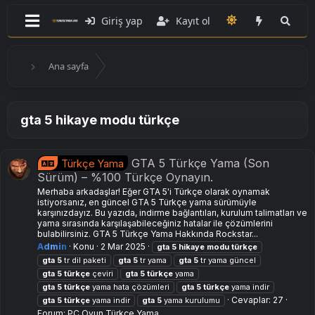
Giriş yap
Kayıt ol
Ana sayfa
gta 5 hikaye modu türkçe
GTA 5 Türkçe Yama (Son
Türkçe Yama
Sürüm) – %100 Türkçe Oynayın.
Merhaba arkadaşlar! Eğer GTA 5'i Türkçe olarak oynamak
istiyorsanız, en güncel GTA 5 Türkçe yama sürümüyle
karşınızdayız. Bu yazıda, indirme bağlantıları, kurulum talimatları ve
yama sırasında karşılaşabileceğiniz hatalar ile çözümlerini
bulabilirsiniz. GTA 5 Türkçe Yama Hakkında Rockstar...
Admin
Konu
2 Mar 2025
gta
5
hikaye
modu
türkçe
gta
5
tr dil paketi
gta
5
tr yama
gta
5
tr yama güncel
gta
5
türkçe
çeviri
gta
5
türkçe
yama
gta
5
türkçe
yama hata çözümleri
gta
5
türkçe
yama indir
Cevaplar: 27
gta
5
türkçe
yama i̇ndir
gta
5
yama kurulumu
Forum:
PC Oyun Türkçe Yama