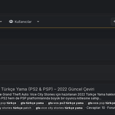
Kullanıcılar
s Türkçe Yama (PS2 & PSP) – 2022 Güncel Çeviri
e Grand Theft Auto: Vice City Stories için hazırlanan 2022 Türkçe Yama hakk
m PS2 hem de PSP platformlarında büyük bir oyuncu kitlesine sahip...
psp
türkçe
gta
türkçe
yama
gta
vcs
ps2
türkçe
yama
gta
vcs
psp
türkçe
Cevaplar: 10
Foru
ty stories
türkçe
patch
gta
vice city stories
türkçe
yama