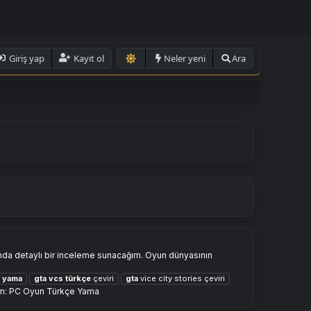
Giriş yap
Kayıt ol
Neler yeni
Ara
ında detaylı bir inceleme sunacağım. Oyun dünyasının
yama
gta
vcs
türkçe
çeviri
gta
vice city stories çeviri
m:
PC Oyun Türkçe Yama