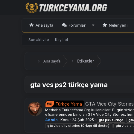
Ana sayfa
Forumlar
Neler yeni
Son aktivite
Kayıt ol
Ana sayfa
Etiketler
gta vcs ps2 türkçe yama
GTA Vice City Storie
Türkçe Yama
Merhaba TurkceYama.Org kullanıcıları! Bugün sizler
efsanelerinden biri olan GTA Vice City Stories, he
Admin
Konu
24 Şub 2025
gta
ps2
türkçe
gta
gta
vice city stories
türkçe
dil desteği
gta
vice ci