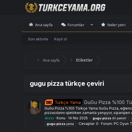
Ana sayfa
Forumlar
Neler yeni
Son aktivite
Kayıt ol
Ana sayfa
Etiketler
gugu pizza türkçe çeviri
GuGu Pizza %100 Tü
Türkçe Yama
GuGu Pizza %100 Türkçe Yama GuGu Pizza, eğlenceli
pizzacılarını işletirken zamanla yarışıyor, siparişleri 
dızcı
Konu
14 Nis 2025
gugu
pizza
dil paketi
Cevaplar: 0
Forum:
PC Oyun T
gugu
pizza
yama