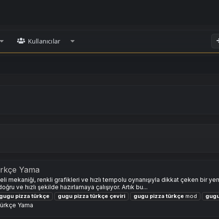
Kullanıcılar
rkçe Yama
 mekaniği, renkli grafikleri ve hızlı tempolu oynanışıyla dikkat çeken bir 
doğru ve hızlı şekilde hazırlamaya çalışıyor. Artık bu...
gugu
pizza
türkçe
gugu
pizza
türkçe
çeviri
gugu
pizza
türkçe
mod
gug
ürkçe Yama