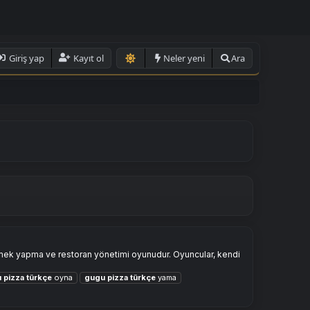
Giriş yap
Kayıt ol
Neler yeni
Ara
yemek yapma ve restoran yönetimi oyunudur. Oyuncular, kendi
u
pizza
türkçe
oyna
gugu
pizza
türkçe
yama