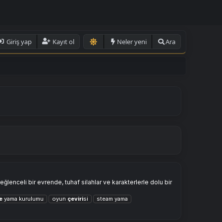
Giriş yap
Kayıt ol
Neler yeni
Ara
ğlenceli bir evrende, tuhaf silahlar ve karakterlerle dolu bir
fe
yama kurulumu
oyun
çeviri
si
steam yama