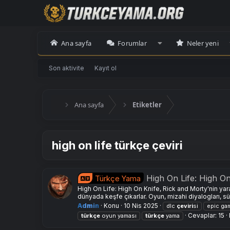
Ana sayfa
Forumlar
Neler yeni
Son aktivite
Kayıt ol
Ana sayfa
Etiketler
high on life türkçe çeviri
High On Life: High 
Türkçe Yama
High On Life: High On Knife, Rick and Morty'nin yara
dünyada keşfe çıkarlar. Oyun, mizahi diyalogları, sür
Admin
Konu
10 Nis 2025
dlc
çeviri
si
epic ga
Cevaplar: 15
türkçe
oyun yaması
türkçe
yama