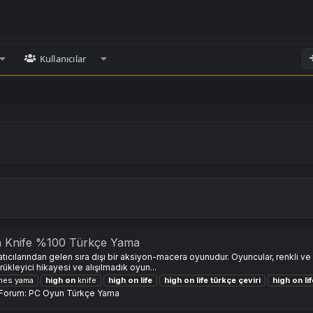
Kullanıcılar
On Knife %100 Türkçe Yama
tıcılarından gelen sıra dışı bir aksiyon-macera oyunudur. Oyuncular, renkli ve e
ükleyici hikayesi ve alışılmadık oyun...
mes yama
high
on
knife
high
on
life
high
on
life
türkçe
çeviri
high
on
li
Forum:
PC Oyun Türkçe Yama