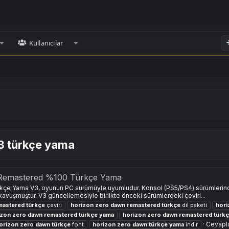
Kullanıcılar
3 türkçe yama
Remastered %100 Türkçe Yama
rkçe Yama V3, oyunun PC sürümüyle uyumludur. Konsol (PS5/PS4) sürümlerind
 kavuşmuştur. V3 güncellemesiyle birlikte önceki sürümlerdeki çeviri...
mastered
türkçe
çeviri
horizon
zero
dawn
remastered
türkçe
dil paketi
hori
izon
zero
dawn
remastered
türkçe
yama
horizon
zero
dawn
remastered
türk
Cevapla
orizon
zero
dawn
türkçe
font
horizon
zero
dawn
türkçe
yama
indir