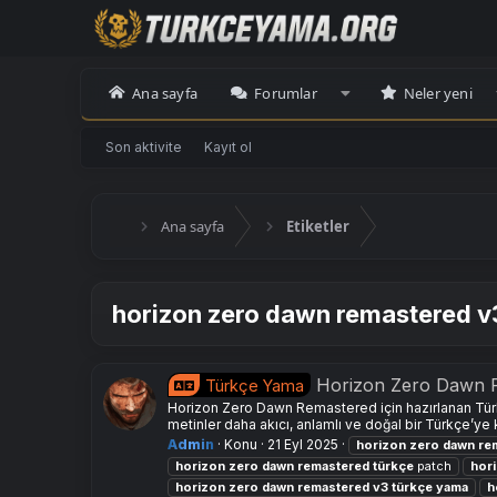
Ana sayfa
Forumlar
Neler yeni
Son aktivite
Kayıt ol
Ana sayfa
Etiketler
horizon zero dawn remastered v
Horizon Zero Dawn 
Türkçe Yama
Horizon Zero Dawn Remastered için hazırlanan Tü
metinler daha akıcı, anlamlı ve doğal bir Türkçe’ye
Admin
Konu
21 Eyl 2025
horizon
zero
dawn
re
horizon
zero
dawn
remastered
türkçe
patch
hor
horizon
zero
dawn
remastered
v3
türkçe
yama
h