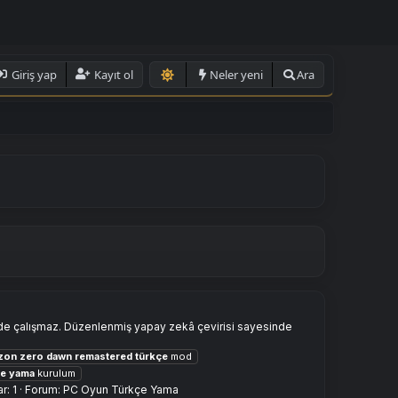
Giriş yap
Kayıt ol
Neler yeni
Ara
e çalışmaz. Düzenlenmiş yapay zekâ çevirisi sayesinde
zon
zero
dawn
remastered
türkçe
mod
çe
yama
kurulum
r: 1
Forum:
PC Oyun Türkçe Yama