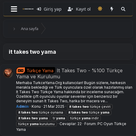
Giriş yap
Kayıt ol
Ana sayfa
it takes two yama
It Takes Two - %100 Türkçe
Türkçe Yama
Yama ve Kurulumu
Merhaba TurkceYama.Org kullanıcıları! Bugün sizlere, herkesin
merakla beklediği ve Türk oyunculara özel olarak hazırlanmış olan
It Takes Two Türkçe Yama hakkında bir inceleme sunacağım.
Özellikle çift oyunculu oyunlar sevenler için benzersiz bir
deneyim sunan It Takes Two, harika bir macera ve...
Admin
Konu
21 Mar 2025
it
takes
two
türkçe çeviri
it
takes
two
türkçe oynama
it
takes
two
türkçe
yama
it
takes
two
yama
tr
yama
türkçe
yama
i̇ndir
Cevaplar: 22
Forum:
PC Oyun Türkçe
türkçe
yama
kurulumu
Yama