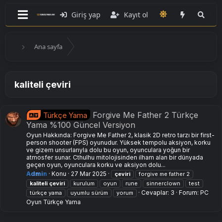
Giriş yap
Kayıt ol
Ana sayfa
kaliteli çeviri
Forgive Me Father 2 Türkçe
Türkçe Yama
Yama %100 Güncel Versiyon
Oyun Hakkında: Forgive Me Father 2, klasik 2D retro tarzı bir first-
person shooter (FPS) oyunudur. Yüksek tempolu aksiyon, korku
ve gizem unsurlarıyla dolu bu oyun, oyunculara yoğun bir
atmosfer sunar. Cthulhu mitolojisinden ilham alan bir dünyada
geçen oyun, oyunculara korku ve aksiyon dolu...
Admin
Konu
27 Mar 2025
çeviri
forgive me father 2
kaliteli
çeviri
kurulum
oyun
rune
sinnerclown
test
Cevaplar: 3
Forum:
PC
türkçe yama
uyumlu sürüm
yorum
Oyun Türkçe Yama