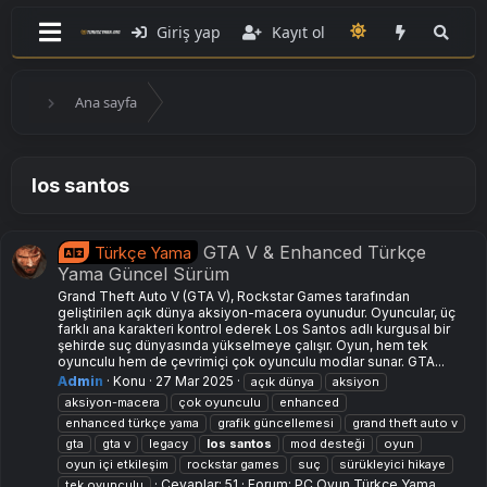
Giriş yap
Kayıt ol
Ana sayfa
los santos
GTA V & Enhanced Türkçe
Türkçe Yama
Yama Güncel Sürüm
Grand Theft Auto V (GTA V), Rockstar Games tarafından
geliştirilen açık dünya aksiyon-macera oyunudur. Oyuncular, üç
farklı ana karakteri kontrol ederek Los Santos adlı kurgusal bir
şehirde suç dünyasında yükselmeye çalışır. Oyun, hem tek
oyunculu hem de çevrimiçi çok oyunculu modlar sunar. GTA...
Admin
Konu
27 Mar 2025
açık dünya
aksiyon
aksiyon-macera
çok oyunculu
enhanced
enhanced türkçe yama
grafik güncellemesi
grand theft auto v
gta
gta v
legacy
los
santos
mod desteği
oyun
oyun içi etkileşim
rockstar games
suç
sürükleyici hikaye
Cevaplar: 51
Forum:
PC Oyun Türkçe Yama
tek oyunculu