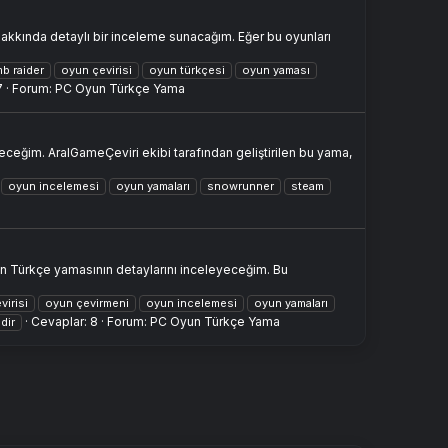
akkında detaylı bir inceleme sunacağım. Eğer bu oyunları
b raider
oyun çevirisi
oyun türkçesi
oyun yaması
7
Forum:
PC Oyun Türkçe Yama
eğim. AralGameÇeviri ekibi tarafından geliştirilen bu yama,
oyun incelemesi
oyun yamaları
snowrunner
steam
n Türkçe yamasının detaylarını inceleyeceğim. Bu
virisi
oyun çevirmeni
oyun incelemesi
oyun yamaları
Cevaplar: 8
Forum:
PC Oyun Türkçe Yama
dir