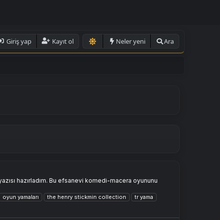
Giriş yap
Kayıt ol
Neler yeni
Ara
 yazısı hazırladım. Bu efsanevi komedi-macera oyununu
oyun yamaları
the henry stickmin collection
tr yama