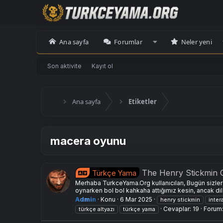
Ana sayfa
Forumlar
Neler yeni
Son aktivite
Kayıt ol
Ana sayfa
Etiketler
macera oyunu
The Henry Stickmin 
Türkçe Yama
Merhaba TurkceYama.Org kullanıcıları, Bugün sizle
oynarken bol bol kahkaha attığımız kesin, ancak dil b
Admin
Konu
6 Mar 2025
henry stickmin
inter
Cevaplar: 19
Forum
türkçe altyazı
türkçe yama