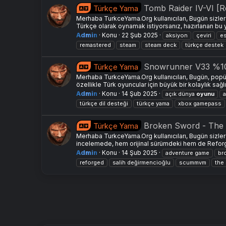
Tomb Raider IV-VI [
Türkçe Yama
Merhaba TurkceYama.Org kullanıcıları, Bugün sizle
Türkçe olarak oynamak istiyorsanız, hazırlanan bu 
Admin
Konu
22 Şub 2025
aksiyon
çeviri
es
remastered
steam
steam deck
türkçe destek
Snowrunner V33 %1
Türkçe Yama
Merhaba TurkceYama.Org kullanıcıları, Bugün, popü
özellikle Türk oyuncular için büyük bir kolaylık sağlı
Admin
Konu
14 Şub 2025
açık dünya
oyunu
a
türkçe dil desteği
türkçe yama
xbox gamepass
Broken Sword - The
Türkçe Yama
Merhaba TurkceYama.Org kullanıcıları, Bugün sizl
incelemede, hem orijinal sürümdeki hem de Reforged
Admin
Konu
14 Şub 2025
adventure game
br
reforged
salih değirmencioğlu
scummvm
the