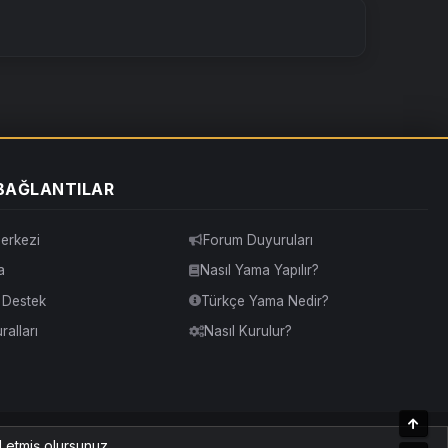
 BAĞLANTILAR
erkezi
Forum Duyuruları
a
Nasıl Yama Yapılır?
& Destek
Türkçe Yama Nedir?
alları
Nasıl Kurulur?
Üst
Yardım
İletişim
Kurallar
Yukarı Dön
l etmiş olursunuz.