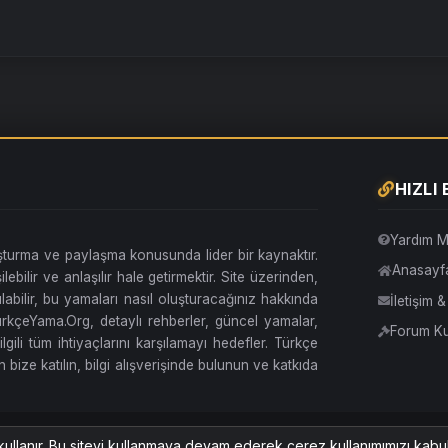
HIZLI
Yardım M
uşturma ve paylaşma konusunda lider bir kaynaktır.
Anasayf
lebilir ve anlaşılır hale getirmektir. Site üzerinden,
abilir, bu yamaları nasıl oluşturacağınız hakkında
İletişim 
. TürkçeYama.Org, detaylı rehberler, güncel yamalar,
Forum Kur
ilgili tüm ihtiyaçlarını karşılamayı hedefler. Türkçe
 bize katılın, bilgi alışverişinde bulunun ve katkıda
Amoled Stil
Türkçe (TR)
kullanır. Bu siteyi kullanmaya devam ederek çerez kullanımımızı kabu