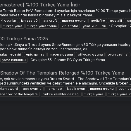
Remastered] %100 Türkçe Yama İndir
re Tomb Raider IV-VI Remastered oyunları için hazırlanan %100 Türkçe yama h
yama sayesinde harika bir deneyim sizi bekliyor. Yama...
ki oyunlar
janissary0
lara croft
macera
oyunu
mediafire
nostalji
om
Cevaplar: 1
türkçe yama
türkçe yama forum
virüs total
yama kurulumu
00 Türkçe Yama 2025
ler açık dünya off-road oyunu SnowRunner için v33 Türkçe yamasını inceleyec
yor. SnowRunner’ın detaylı ve zorlu haritalarında, dil...
ralgameçeviri
epic games
macera
oyunu
off-road
oyunu
oyun çevirisi
Cevaplar: 55
Forum:
PC Oyun Türkçe Yama
yama kurulumu
 Shadow Of The Templars Reforged %100 Türkçe Yama
ere, çok sevilen macera oyunu Broken Sword - The Shadow of The Templars'ı
 sürümündeki yenilikleri ve geliştirmeleri ele alacağım. Öncelikle Broken...
oken sword
gog uyumlu
hernando
klasik oyun
macera
oyunu
oyun çe
 shadow of the templars
türkçe karakter desteği
türkçe yama
türkçe yama in