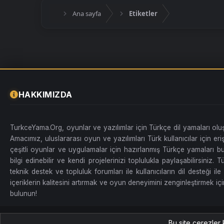
Ana sayfa
Etiketler
HAKKIMIZDA
TurkceYama.Org, oyunlar ve yazılımlar için Türkçe dil yamaları ol
Amacımız, uluslararası oyun ve yazılımları Türk kullanıcılar için erişi
çeşitli oyunlar ve uygulamalar için hazırlanmış Türkçe yamaları bul
bilgi edinebilir ve kendi projelerinizi toplulukla paylaşabilirsiniz
teknik destek ve topluluk forumları ile kullanıcıların dil desteği ile 
içeriklerin kalitesini artırmak ve oyun deneyimini zenginleştirmek için
bulunun!
Tüm Hakları Saklıdır. TurkceYama.Org
Bu site çerezler 