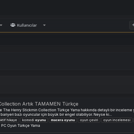
Kullanıcılar
Collection Artık TAMAMEN Türkçe
re The Henry Stickmin Collection Türkçe Yama hakkında detaylı bir inceleme
ariyeri bazı oyuncular için büyük bir engel olabiliyor. Neyse ki...
aktif hikaye
komedi
oyunu
macera
oyunu
oyun çeviri
oyun incelemesi
:
PC Oyun Türkçe Yama