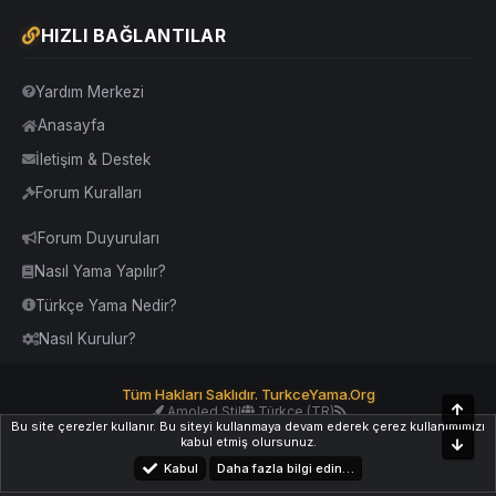
HIZLI BAĞLANTILAR
Yardım Merkezi
Anasayfa
İletişim & Destek
Forum Kuralları
Forum Duyuruları
Nasıl Yama Yapılır?
Türkçe Yama Nedir?
Nasıl Kurulur?
Tüm Hakları Saklıdır. TurkceYama.Org
Üst
Amoled Stil
Türkçe (TR)
Bu site çerezler kullanır. Bu siteyi kullanmaya devam ederek çerez kullanımımızı
Yardım
İletişim
Kurallar
Yukarı Dön
kabul etmiş olursunuz.
Alt
Kabul
Daha fazla bilgi edin…