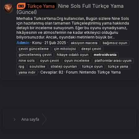
Nine Sols Full Türkçe Yama
Türkçe Yama
(Güncel)
Merhaba TurkceYama.Org kullanıcıları, Bugün sizlere Nine Sols
için hazırlanmış olan tamamen Türkçeleştirilmiş yama hakkında
detaylı bir inceleme sunuyorum. Eğer bu oyunu oynadıysanız,
hikâyesinin ve atmosferinin ne kadar etkileyici olduğunu
biliyorsunuzdur. Ancak, oyundaki metinlerin büyük bir...
Admin
Konu
21 Şub 2025
aksiyon macera
bağımsız oyun
çeviri güncelleme
çin mitolojisi
deepl çeviri
güncellenmiş çeviri
hikaye odaklı oyun
metroidvania
nine sols
oyun çeviri
oyun i̇nceleme
platformlar arası uyum
rpg
soulslike
strateji oyunları
türkçe oyun
türkçe yama
Cevaplar: 82
Forum:
Nintendo Türkçe Yama
yama i̇ndir
Ana sayfa