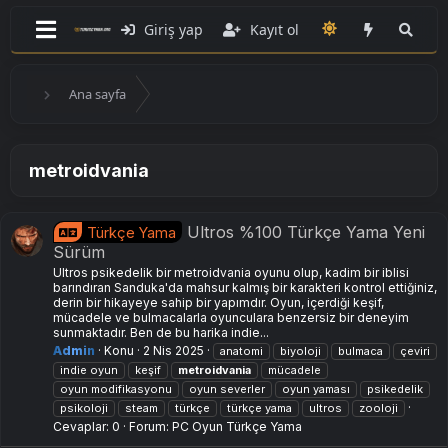
Giriş yap
Kayıt ol
Ana sayfa
metroidvania
Ultros %100 Türkçe Yama Yeni
Türkçe Yama
Sürüm
Ultros psikedelik bir metroidvania oyunu olup, kadim bir iblisi
barındıran Sanduka'da mahsur kalmış bir karakteri kontrol ettiğiniz,
derin bir hikayeye sahip bir yapımdır. Oyun, içerdiği keşif,
mücadele ve bulmacalarla oyunculara benzersiz bir deneyim
sunmaktadır. Ben de bu harika indie...
Admin
Konu
2 Nis 2025
anatomi
biyoloji
bulmaca
çeviri
indie oyun
keşif
metroidvania
mücadele
oyun modifikasyonu
oyun severler
oyun yaması
psikedelik
psikoloji
steam
türkçe
türkçe yama
ultros
zooloji
Cevaplar: 0
Forum:
PC Oyun Türkçe Yama