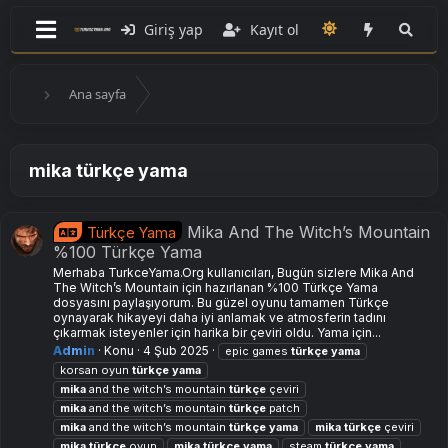
Giriş yap
Kayıt ol
Ana sayfa
mika türkçe yama
Mika And The Witch’s Mountain
Türkçe Yama
%100 Türkçe Yama
Merhaba TurkceYama.Org kullanıcıları, Bugün sizlere Mika And
The Witch’s Mountain için hazırlanan %100 Türkçe Yama
dosyasını paylaşıyorum. Bu güzel oyunu tamamen Türkçe
oynayarak hikayeyi daha iyi anlamak ve atmosferin tadını
çıkarmak isteyenler için harika bir çeviri oldu. Yama için...
Admin
Konu
4 Şub 2025
epic games
türkçe
yama
korsan oyun
türkçe
yama
mika
and the witch’s mountain
türkçe
çeviri
mika
and the witch’s mountain
türkçe
patch
mika
and the witch’s mountain
türkçe
yama
mika
türkçe
çeviri
mika
türkçe
oyun
mika
türkçe
yama
steam
türkçe
yama