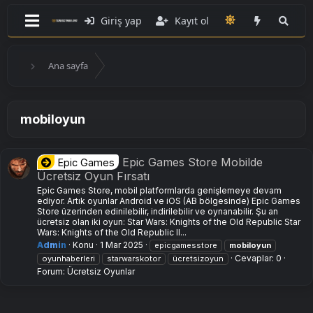
Giriş yap
Kayıt ol
Ana sayfa
mobiloyun
Epic Games Store Mobilde
Epic Games
Ücretsiz Oyun Fırsatı
Epic Games Store, mobil platformlarda genişlemeye devam
ediyor. Artık oyunlar Android ve iOS (AB bölgesinde) Epic Games
Store üzerinden edinilebilir, indirilebilir ve oynanabilir. Şu an
ücretsiz olan iki oyun: Star Wars: Knights of the Old Republic Star
Wars: Knights of the Old Republic II...
Admin
Konu
1 Mar 2025
epicgamesstore
mobiloyun
Cevaplar: 0
oyunhaberleri
starwarskotor
ücretsizoyun
Forum:
Ücretsiz Oyunlar