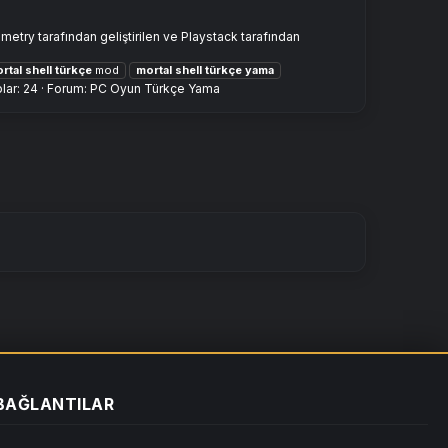
etry tarafından geliştirilen ve Playstack tarafından
rtal
shell
türkçe
mod
mortal
shell
türkçe
yama
lar: 24
Forum:
PC Oyun Türkçe Yama
 BAĞLANTILAR