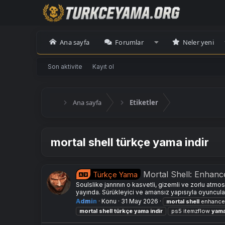
Ana sayfa
Forumlar
Neler yeni
Son aktivite
Kayıt ol
Ana sayfa
Etiketler
mortal shell türkçe yama indir
Mortal Shell: Enhan
Türkçe Yama
Soulslike janrının o kasvetli, gizemli ve zorlu atm
yayında. Sürükleyici ve amansız yapısıyla oyuncuları
Admin
Konu
31 May 2026
mortal
shell
enhance
mortal
shell
türkçe
yama
indir
ps5 itemzflow
yam