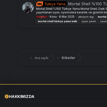
Mortal Shell %100 T
Türkçe Yama
Mortal Shell %100 Türkçe Yama Mortal Shell, Dark S
yayımlanan oyun, oyunculara karanlık ve gizemli bi
Asylum
Konu
8 Mar 2025
aksiyon rpg
mortal
mortal
shell
türkçe
yama
indir
oyun çeviri
oyun
Ana sayfa
Etiketler
HAKKIMIZDA