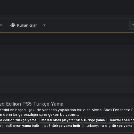
Kullanıcılar
ced Edition PS5 Türkçe Yama
osferini en başarılı şekilde yansıtan yapılardan biri olan Mortal Shell Enhan
 derin bir çaresizliğin içine çeken bu yapım...
d edition
türkçe
yama
mortal
shell
playstation 5
türkçe
yama
mortal
shell
ps
a
ps5 oyun
yama
indir
ps5
türkçe
yama
indir
turkceyama org
türkçe
yama