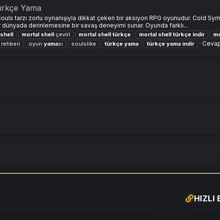
ürkçe Yama
ouls tarzı zorlu oynanışıyla dikkat çeken bir aksiyon RPG oyunudur. Cold Symm
r dünyada derinlemesine bir savaş deneyimi sunar. Oyunda farklı...
shell
mortal
shell
çeviri
mortal
shell
türkçe
mortal
shell
türkçe
indir
mo
Cevap
 rehberi
oyun
yama
sı
soulslike
türkçe
yama
türkçe
yama
indir
HIZLI