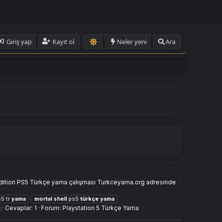
Giriş yap
Kayıt ol
Neler yeni
Ara
ced Edition PS5 Türkçe yama çalışması Turkceyama.org adresinde
5 tr
yama
mortal
shell
ps5
türkçe
yama
Cevaplar: 1
Forum:
Playstation 5 Türkçe Yama