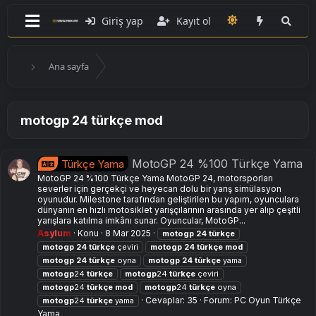
Giriş yap
Kayıt ol
Ana sayfa
motogp 24 türkçe mod
MotoGP 24 %100 Türkçe Yama
Türkçe Yama
MotoGP 24 %100 Türkçe Yama MotoGP 24, motorsporları
severler için gerçekçi ve heyecan dolu bir yarış simülasyon
oyunudur. Milestone tarafından geliştirilen bu yapım, oyunculara
dünyanın en hızlı motosiklet yarışçılarının arasında yer alıp çeşitli
yarışlara katılma imkânı sunar. Oyuncular, MotoGP...
Asylum
Konu
8 Mar 2025
motogp
24
türkçe
motogp
24
türkçe
çeviri
motogp
24
türkçe
mod
motogp
24
türkçe
oyna
motogp
24
türkçe
yama
motogp
24
türkçe
motogp
24
türkçe
çeviri
motogp
24
türkçe
mod
motogp
24
türkçe
oyna
Cevaplar: 35
Forum:
PC Oyun Türkçe
motogp
24
türkçe
yama
Yama