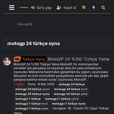
Giriş yap
Kayıt ol
Ana sayfa
motogp 24 türkçe oyna
MotoGP 24 %100 Türkçe Yama
Türkçe Yama
MotoGP 24 %100 Türkçe Yama MotoGP 24, motorsporları
severler için gerçekçi ve heyecan dolu bir yarış simülasyon
oyunudur. Milestone tarafından geliştirilen bu yapım, oyunculara
dünyanın en hızlı motosiklet yarışçılarının arasında yer alıp çeşitli
yarışlara katılma imkânı sunar. Oyuncular, MotoGP...
Asylum
Konu
8 Mar 2025
motogp
24
türkçe
motogp
24
türkçe
çeviri
motogp
24
türkçe
mod
motogp
24
türkçe
oyna
motogp
24
türkçe
yama
motogp
24
türkçe
motogp
24
türkçe
çeviri
motogp
24
türkçe
mod
motogp
24
türkçe
oyna
Cevaplar: 35
Forum:
PC Oyun Türkçe
motogp
24
türkçe
yama
Yama