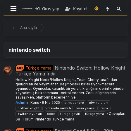
Giriş yap
Kayıt ol
Ana sayfa
nintendo switch
Nintendo Switch: Hollow Knight
Türkçe Yama
Türkçe Yama İndir
Hollow Knight Nedir?Hollow Knight, Team Cherry tarafından
geliştirilen ve yayımlanan, keşif odaklı bir aksiyon-macera
oyunudur. Oyuncular, karanlık bir yeraltı krallığının derinliklerinde
kaybolmuş bir kahramanı kontrol ederler. Zorlu düşmanlarla
savaşırken, platform becerilerini ve...
Admin
Konu
8 Nis 2025
atmosphere
cfw kurulum
hollow knight
nintendo
switch
oyun yaması
reinx
Cevaplar:
switch
oyunları
sxos
türkçe çeviri
türkçe yama
68
Forum:
Nintendo Türkçe Yama
Beyond Good & Evil - 20th