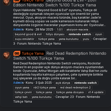
Türkçe Yama
Edition Nintendo Switch %100 Türkçe Yama
Oyun Hakkında: "Beyond Good & Evil" oyununu, Türkçe dil
desteğiyle oynamak isteyen oyuncular için önemli bir yama
mevcut. Oyun, aksiyon-macera türünde, baş karakter Jade'in
kıymetli dövüş sopası ve sadık kamerasını kullanarak Hillys
dünyasında özgürce maceralar yaşamasını konu alır. Oyuncular...
Admin
Konu
28 Mar 2025
1.0.1
aksiyon-macera
beyond good & evil
hillys dünyası
nintendo
switch
oyun
Cevaplar:
suyu emülatör
türkçe yama
yama kurulumu
yuzu
3
Forum:
Nintendo Türkçe Yama
Red Dead Redemption Nintendo
Türkçe Yama
Switch %100 Türkçe Yama
Red Dead Redemption Nintendo Switch versiyonu, Rockstar
Games'in en popüler açık dünya aksiyon-macera oyunlarından
biridir. Oyuncular, Arthur Morgan adlı karakterle Vahşi Batı'nın zorlu
koşullarında hayatta kalmaya çalışırken, çete üyeleriyle birlikte
suç işleyerek ya da doğru yolda kalarak bir...
Admin
Konu
3 Şub 2025
açık dünya
nintendo
switch
oyun yama
rdr2 türkçe yama
red dead redemption 2
türkçe çeviri
türkçe yama
türkçe yama dosyası
v1.4 update
Cevaplar: 23
Forum:
Nintendo
vahşi batı
yama kurulumu
Türkçe Yama