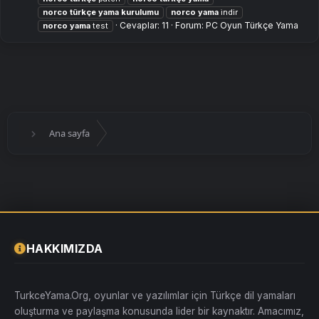
norco
türkçe
yama
kurulumu
norco
yama
i̇ndir
Cevaplar: 11
Forum:
PC Oyun Türkçe Yama
norco
yama
test
Ana sayfa
HAKKIMIZDA
TurkceYama.Org, oyunlar ve yazılımlar için Türkçe dil yamaları
oluşturma ve paylaşma konusunda lider bir kaynaktır. Amacımız,