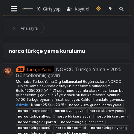
Giriş yap
Kayıt ol
Ana sayfa
norco türkçe yama kurulumu
NORCO Türkçe Yama - 2025
Türkçe Yama
Güncellenmiş çeviri
Merhaba TurkceYama.Org kullanıcıları! Bugün sizlere NORCO
Türkçe Yama hakkında detaylı bir inceleme sunacağım.
Build.12050036 (v1.4.7) sürümüne uyumlu olarak hazırlanan bu
güncellenmiş çeviri, hikâye odaklı bu harika macera oyununu
%100 Türkçe oynama fırsatı sunuyor. Kaliteli translate çevirisi...
Admin
Konu
25 Şub 2025
norco
2025 güncellenmiş
yama
norco
hikaye çeviri
norco
oyun çeviri
norco
skidrow
yama
norco
türkçe
altyazı
norco
türkçe
arayüz
norco
türkçe
çeviri
norco
türkçe
dil paketi
norco
türkçe
güncelleme
norco
türkçe
menü
norco
türkçe
mod
norco
türkçe
oynanış
norco
türkçe
patch
norco
türkçe
yama